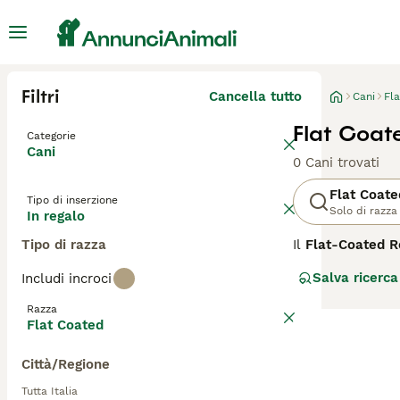
Filtri
Cancella tutto
Cani
Fla
Flat Coate
Categorie
Cani
0 Cani trovati
Flat Coate
Tipo di inserzione
Solo di razza
In regalo
Tipo di razza
Il
Flat-Coated R
sviluppatosi in m
Salva ricerca
Includi incroci
probabilmente al
razza da riporto
Razza
Labrador e dal Go
Flat Coated
Il Flat-Coated R
Città/Regione
fioccosa. È cele
sua irrefrenabil
Tutta Italia