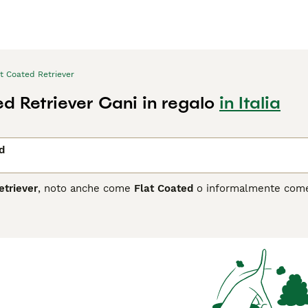
t Coated Retriever
d Retriever Cani in regalo
in Italia
d
etriever
, noto anche come
Flat Coated
o informalmente co
odo distinto verso la fine del XIX secolo. La razza è il risultato
tri retriever e cani da acqua, con lo scopo di ottenere un cane 
 più popolare in Inghilterra tra la fine dell'Ottocento e i prim
lden Retriever. I colori riconosciuti dallo standard sono il ne
etriever è un cane elegante e atletico, con un mantello lisci
bre per il suo temperamento esuberante, giocoso e gioviale, sp
e vitalità che mantiene fino alla vecchiaia. È un cane molto aff