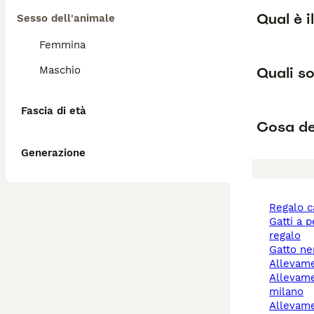
Qual è i
Sesso dell'animale
Femmina
Quali so
Maschio
Fascia di età
Cosa de
Generazione
regalo 
gatti a pelo lungo
regalo
gatto n
allevam
allevamento cani
milano
allevamento cani