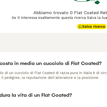
ntire esercizio quotidiano abbondante. Risponde ottimamente 
piacere. Il mantello richiede spazzolatura regolare. Ha una pre
lasie, quindi i controlli veterinari periodici sono particolarm
Abbiamo trovato 0 Flat Coated Retr
Se ti interessa esattamente questa ricerca Salva la tua r
Salva ricerca
costa in media un cucciolo di Flat Coated?
io di un cucciolo di Flat Coated di razza pura in Italia è di ci
 il pedigree, la reputazione dell'allevatore e la posizione.
ura la vita di un Flat Coated?