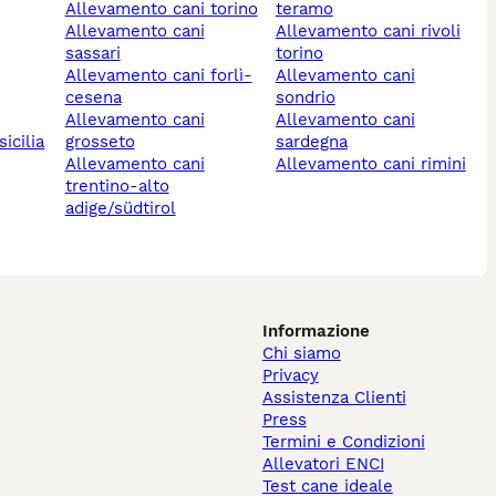
allevamento cani torino
teramo
allevamento cani
allevamento cani rivoli
sassari
torino
allevamento cani forlì-
allevamento cani
cesena
sondrio
allevamento cani
allevamento cani
icilia
grosseto
sardegna
allevamento cani
allevamento cani rimini
trentino-alto
adige/südtirol
Informazione
Chi siamo
Privacy
Assistenza Clienti
Press
Termini e Condizioni
Allevatori ENCI
Test cane ideale