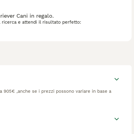
all'addestramento grazie alla sua intelligenza e al suo
disposizione più elevata rispetto ad altre razze allo
ente raccomandati.
iever Cani in regalo.
icerca e attendi il risultato perfetto:
rca 905€ ,anche se i prezzi possono variare in base a