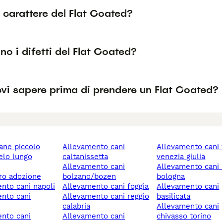
l carattere del Flat Coated?
no i difetti del Flat Coated?
vi sapere prima di prendere un Flat Coated?
cane piccolo
allevamento cani
allevamento cani friuli-
caltanissetta
venezia giulia
allevamento cani
allevamento cani imola
ero adozione
bolzano/bozen
bologna
ento cani napoli
allevamento cani foggia
allevamento cani
allevamento cani reggio
basilicata
calabria
allevamento cani
allevamento cani
chivasso torino