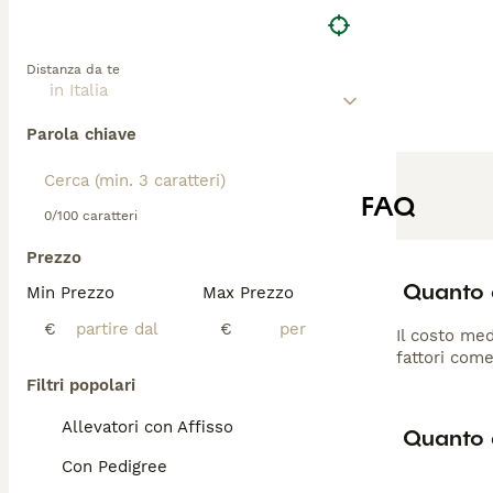
che possono gara
desiderio di com
sviluppo di neop
Distanza da te
Parola chiave
FAQ
0/100 caratteri
Prezzo
Quanto 
Min Prezzo
Max Prezzo
€
€
Il costo med
fattori come
Filtri popolari
Allevatori con Affisso
Quanto d
Con Pedigree