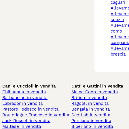
cagliari
allevam
allevamento cani la
spezia
allevamento cani cantù
como
allevamento cani
campani
allevamento cani
brescia
Cani e Cuccioli in Vendita
Gatti e Gattini in Vendita
Chihuahua in vendita
Maine Coon in vendita
Barboncino in vendita
British in vendita
Labrador in vendita
Ragdoll in vendita
Pastore Tedesco in vendita
Bengala in vendita
Bouledogue Francese in vendita
Scottish in vendita
Jack Russell in vendita
Persiano in vendita
Maltese in vendita
Siberiano in vendita