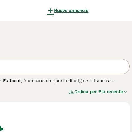
Nuovo annuncio
me
Flatcoat
, è un cane da riporto di origine britannica
 di incroci tra il Setter Irlandese, il Terranova e
Ordina per
Più recente
da caccia versatile, abile sia in acqua che a terra. Fu la
i anni del Novecento, prima di essere soppiantata dal
ro e il marrone (fegato).
o e denso di media lunghezza, orejas piegate e una coda
esso descritto come il "peter pan" dei cani retriever per la
ettuoso e orientato alle persone, ideale per famiglie attive