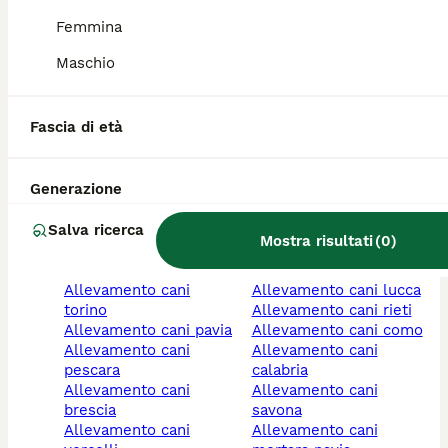
allevamento cani
messina
Femmina
bergamo
allevamento cani
allevamento cani
campania
Maschio
palermo
allevamento cani
allevamento cani
sondrio
milano
allevamento cani forlì-
Fascia di età
allevamenti cani
cesena
ferrara
allevamento cani
allevamento cani
chivasso torino
Generazione
foggia
allevamento cani
allevamento cani
macerata
Salva ricerca
padova
allevamenti cani
Mostra risultati
(
0
)
allevamento cani
catania
veneto
allevamento cani sicilia
allevamento cani
allevamento cani lucca
torino
allevamento cani rieti
allevamento cani pavia
allevamento cani como
allevamento cani
allevamento cani
pescara
calabria
allevamento cani
allevamento cani
brescia
savona
allevamento cani
allevamento cani