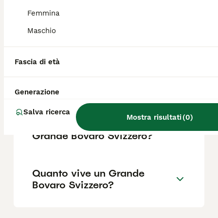
Femmina
Qual è la differenza tra un
Maschio
Bovaro e un bovaro svizzero?
Fascia di età
Qual è il carattere del
Grande Bovaro Svizzero?
Generazione
Salva ricerca
Mostra risultati
(
0
)
Quanto diventa grande un
Grande Bovaro Svizzero?
Quanto vive un Grande
Bovaro Svizzero?