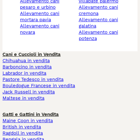
allevamento cani
villabate palermo
pesaro e urbino
allevamento cani
allevamento cani
cremona
mortara pavia
allevamento cani
allevamento cani
galatina
novara
allevamento cani
potenza
Cani e Cuccioli in Vendita
Chihuahua in vendita
Barboncino in vendita
Labrador in vendita
Pastore Tedesco in vendita
Bouledogue Francese in vendita
Jack Russell in vendita
Maltese in vendita
Gatti e Gattini in Vendita
Maine Coon in vendita
British in vendita
Ragdoll in vendita
Bengala in vendita