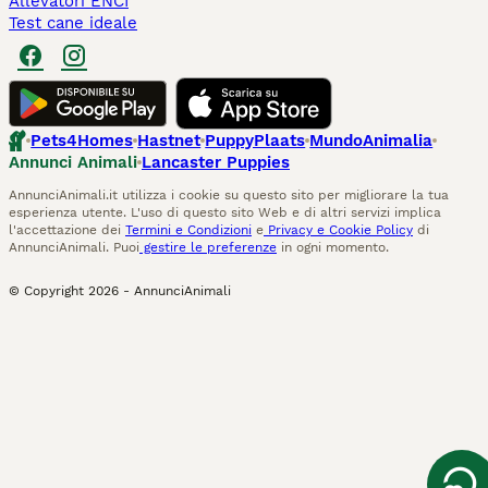
Allevatori ENCI
Test cane ideale
Pets4Homes
Hastnet
PuppyPlaats
MundoAnimalia
Annunci Animali
Lancaster Puppies
AnnunciAnimali.it utilizza i cookie su questo sito per migliorare la tua
esperienza utente. L'uso di questo sito Web e di altri servizi implica
l'accettazione dei
Termini e Condizioni
e
Privacy e Cookie Policy
di
AnnunciAnimali. Puoi
gestire le preferenze
in ogni momento.
© Copyright
2026
-
AnnunciAnimali