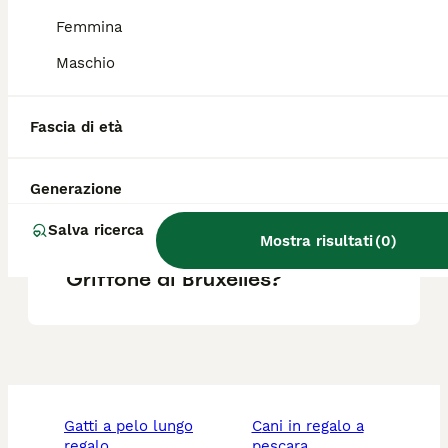
Femmina
Qual è la taglia del Griffon
Maschio
Bleu de Gascogne?
Fascia di età
Qual è la razza di cane Petit
Bleu de Gascogne?
Generazione
Salva ricerca
Mostra risultati
(
0
)
Quali sono i difetti del
Griffone di Bruxelles?
gatti a pelo lungo
cani in regalo a
regalo
pescara