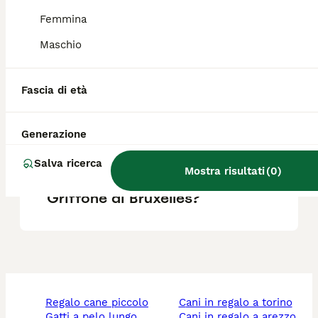
Femmina
Qual è la taglia del Griffon
Maschio
Bleu de Gascogne?
Fascia di età
Qual è la razza di cane Petit
Bleu de Gascogne?
Generazione
Salva ricerca
Mostra risultati
(
0
)
Quali sono i difetti del
Griffone di Bruxelles?
regalo cane piccolo
cani in regalo a torino
gatti a pelo lungo
cani in regalo a arezzo