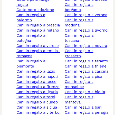
regalo
cani in regalo a
gatto nero adozione
bergamo
cani in regalo a
cani in regalo a verona
palermo
cani in regalo a
cani in regalo a brescia
modena
cani in regalo a milano
cani in regalo a livorno
cani in regalo a
cani in regalo a
bologna
toscana
cani in regalo a varese
cani in regalo a novara
cani in regalo a emilia-
cani in regalo a
romagna
grosseto
cani in regalo a
cani in regalo a taranto
piemonte
cani in regalo a thiene
cani in regalo a lazio
cani in regalo a cascina
cani in regalo a napoli
cani in regalo a pisa
cani in regalo a lecce
cani in regalo a
cani in regalo a firenze
monselice
cani in regalo a liguria
cani in regalo a biella
cani in regalo a terni
cani in regalo a
cani in regalo a cuneo
mantova
cani in regalo a sicilia
cani in regalo a bari
cani in regalo a viterbo
cani in regalo a perugia