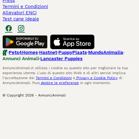
Press
Termini e Condizioni
Allevatori ENCI
Test cane ideale
Pets4Homes
Hastnet
PuppyPlaats
MundoAnimalia
Annunci Animali
Lancaster Puppies
AnnunciAnimali.it utilizza i cookie su questo sito per migliorare la tua
esperienza utente. L'uso di questo sito Web e di altri servizi implica
l'accettazione dei
Termini e Condizioni
e
Privacy e Cookie Policy
di
AnnunciAnimali. Puoi
gestire le preferenze
in ogni momento.
© Copyright
2026
-
AnnunciAnimali