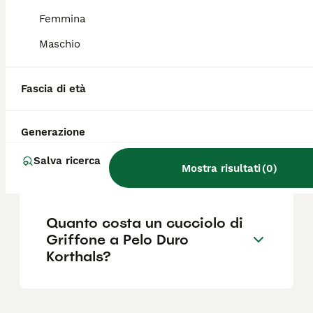
esercizio fisico; tende ad abbaiare spesso,
soprattutto in situazioni nuove.
Femmina
Maschio
Quali sono i difetti del
Griffone di Bruxelles?
Fascia di età
Generazione
Qual è il carattere del
Griffone a pelo duro
Salva ricerca
Korthals?
Mostra risultati
(
0
)
Quanto costa un cucciolo di
Griffone a Pelo Duro
Korthals?