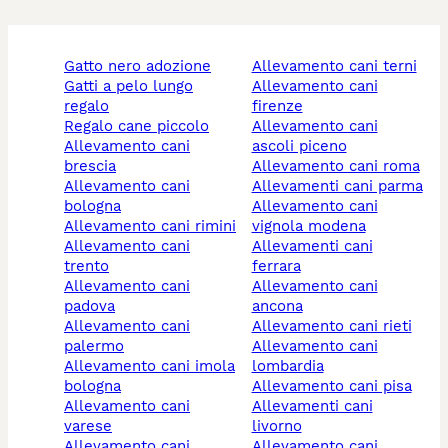
gatto nero adozione
allevamento cani terni
gatti a pelo lungo
allevamento cani
regalo
firenze
regalo cane piccolo
allevamento cani
allevamento cani
ascoli piceno
brescia
allevamento cani roma
allevamento cani
allevamenti cani parma
bologna
allevamento cani
allevamento cani rimini
vignola modena
allevamento cani
allevamenti cani
trento
ferrara
allevamento cani
allevamento cani
padova
ancona
allevamento cani
allevamento cani rieti
palermo
allevamento cani
allevamento cani imola
lombardia
bologna
allevamento cani pisa
allevamento cani
allevamenti cani
varese
livorno
allevamento cani
allevamento cani