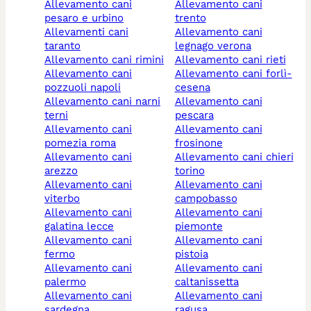
allevamento cani
allevamento cani
pesaro e urbino
trento
allevamenti cani
allevamento cani
taranto
legnago verona
allevamento cani rimini
allevamento cani rieti
allevamento cani
allevamento cani forlì-
pozzuoli napoli
cesena
allevamento cani narni
allevamento cani
terni
pescara
allevamento cani
allevamento cani
pomezia roma
frosinone
allevamento cani
allevamento cani chieri
arezzo
torino
allevamento cani
allevamento cani
viterbo
campobasso
allevamento cani
allevamento cani
galatina lecce
piemonte
allevamento cani
allevamento cani
fermo
pistoia
allevamento cani
allevamento cani
palermo
caltanissetta
allevamento cani
allevamento cani
sardegna
ragusa