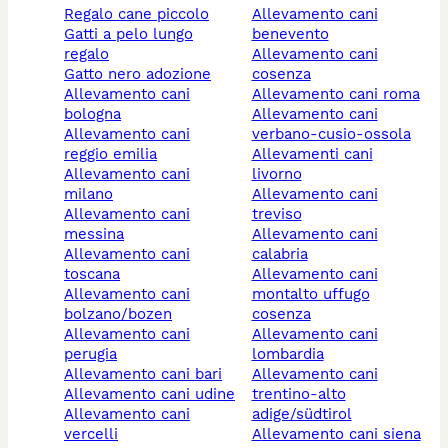
regalo cane piccolo
allevamento cani
gatti a pelo lungo
benevento
regalo
allevamento cani
gatto nero adozione
cosenza
allevamento cani
allevamento cani roma
bologna
allevamento cani
allevamento cani
verbano-cusio-ossola
reggio emilia
allevamenti cani
allevamento cani
livorno
milano
allevamento cani
allevamento cani
treviso
messina
allevamento cani
allevamento cani
calabria
toscana
allevamento cani
allevamento cani
montalto uffugo
bolzano/bozen
cosenza
allevamento cani
allevamento cani
perugia
lombardia
allevamento cani bari
allevamento cani
allevamento cani udine
trentino-alto
allevamento cani
adige/südtirol
vercelli
allevamento cani siena