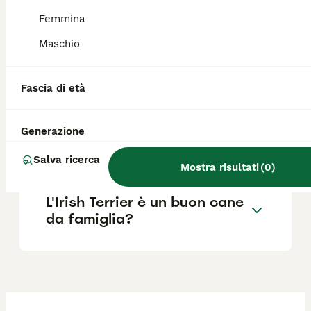
ottimo compagno per chi ha già esperienza
con i cani e ama trascorrere molto tempo
Femmina
all'aria aperta.
Maschio
Quanto costa un Irish
Fascia di età
Terrier?
Generazione
L'Irish Terrier perde pelo?
Salva ricerca
Mostra risultati
(
0
)
L'Irish Terrier è un buon cane
da famiglia?