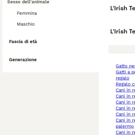
Sesso dell'animale
L'Irish 
Femmina
Maschio
L'Irish 
Fascia di età
Generazione
gatto n
gatti a pelo lungo
regalo
regalo 
cani in 
cani in
cani in
cani in 
cani in 
cani in regalo a
palermo
cani in