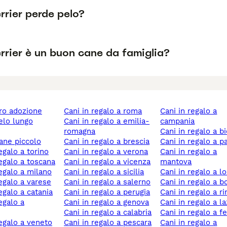
Terrier perde pelo?
Terrier è un buon cane da famiglia?
ero adozione
cani in regalo a roma
cani in regalo a
cani in regalo a emilia-
campania
romagna
cani in regalo a bi
cane piccolo
cani in regalo a brescia
cani in regalo a 
regalo a torino
cani in regalo a verona
cani in regalo a
 regalo a toscana
cani in regalo a vicenza
mantova
 regalo a milano
cani in regalo a sicilia
cani in regalo a lo
regalo a varese
cani in regalo a salerno
cani in regalo a 
regalo a catania
cani in regalo a perugia
cani in regalo a r
cani in regalo a genova
cani in regalo a l
cani in regalo a calabria
cani in regalo a f
 regalo a veneto
cani in regalo a pescara
cani in regalo a