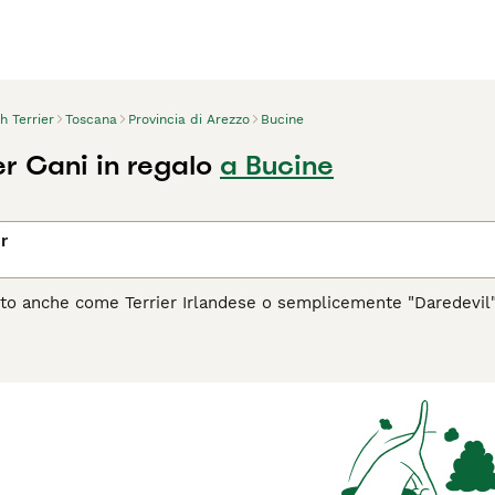
sh Terrier
Toscana
Provincia di Arezzo
Bucine
ier Cani in regalo
a Bucine
er
 noto anche come Terrier Irlandese o semplicemente "Daredevil",
a vivacità. Questo cane si distingue per il suo manto ruvido di
rish Terrier è noto per la sua lealtà, intelligenza e spirito 
tante la sua natura avventurosa, si dimostra affettuoso con la
lazione mentale, oltre a una toelettatura periodica per manten
 dal carattere forte ma amorevole.
'Irish Terrier è il cane giusto per te, leggi la guida all'acquist