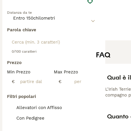
Distanza da te
Parola chiave
0/100 caratteri
FAQ
Prezzo
Min Prezzo
Max Prezzo
Qual è i
€
€
L'Irish Terr
compagno pe
Filtri popolari
Allevatori con Affisso
Quanto c
Con Pedigree