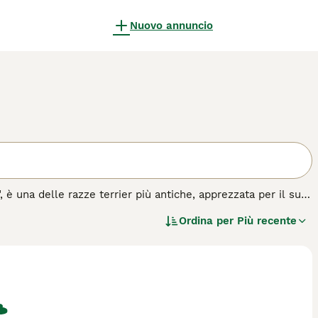
Nuovo annuncio
 è una delle razze terrier più antiche, apprezzata per il suo
 colore rosso o grano, e per la sua espressione energica e
Ordina per
Più recente
indomabile, essendo un compagno fedele e un eccellente cane
 famiglia e buon giocatore con i bambini. Richiede esercizio
ere il manto in salute. È adatto a famiglie attive che
o per questa razza.