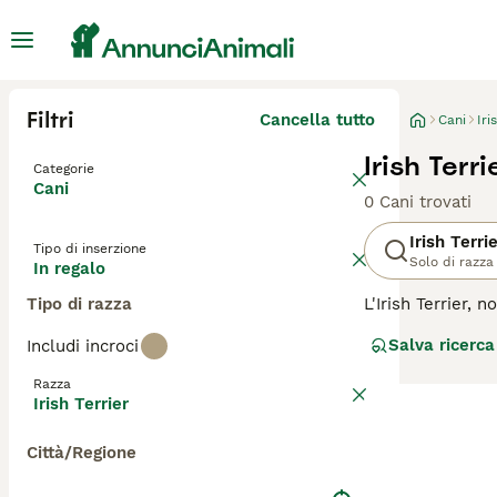
Filtri
Cancella tutto
Cani
Iri
Irish Terr
Categorie
Cani
0 Cani trovati
Irish Terri
Tipo di inserzione
Solo di razza
In regalo
Tipo di razza
L'Irish Terrier,
coraggio e la su
Salva ricerca
Includi incroci
determinata. L'I
da lavoro. Nonos
Razza
regolare e stimo
Irish Terrier
cercano un cane
Città/Regione
Per scoprire se l