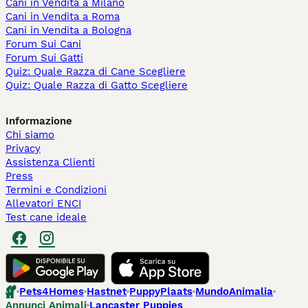
Cani in Vendita a Milano
Cani in Vendita a Roma
Cani in Vendita a Bologna
Forum Sui Cani
Forum Sui Gatti
Quiz: Quale Razza di Cane Scegliere
Quiz: Quale Razza di Gatto Scegliere
Informazione
Chi siamo
Privacy
Assistenza Clienti
Press
Termini e Condizioni
Allevatori ENCI
Test cane ideale
Pets4Homes
Hastnet
PuppyPlaats
MundoAnimalia
Annunci Animali
Lancaster Puppies