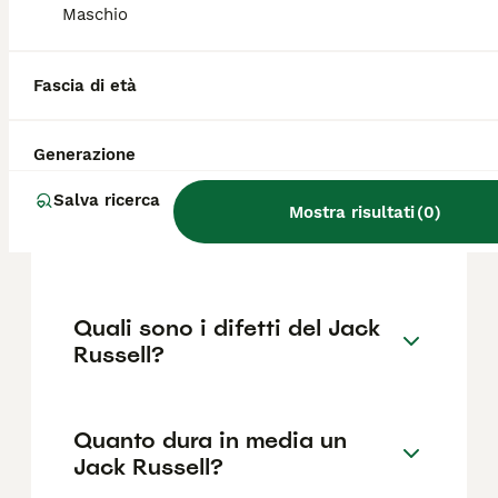
come il pedigree, la reputazione
Maschio
dell'allevatore e la posizione.
Fascia di età
Che differenza c'è tra jack
russel e Jack Russell Terrier?
Generazione
Salva ricerca
Quanto è impegnativo un
Mostra risultati
(
0
)
Jack Russell?
Quali sono i difetti del Jack
Russell?
Quanto dura in media un
Jack Russell?