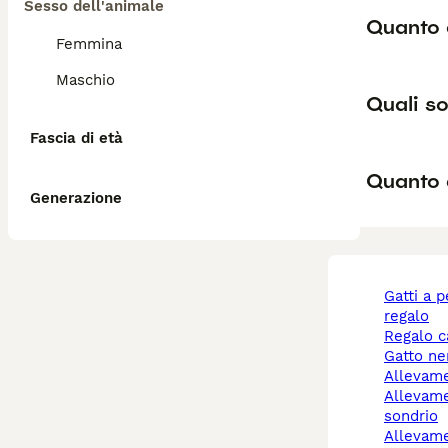
Sesso dell'animale
Quanto 
Femmina
Maschio
Quali so
Fascia di età
Quanto 
Generazione
gatti a pelo lungo
regalo
regalo 
gatto n
allevam
allevamento cani
sondrio
allevam