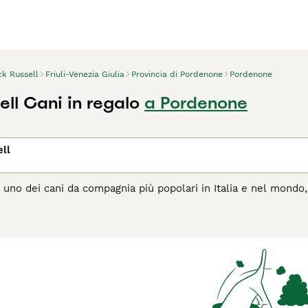
ck Russell
Friuli-Venezia Giulia
Provincia di Pordenone
Pordenone
ll Cani in regalo
a Pordenone
ll
 uno dei cani da compagnia più popolari in Italia e nel mondo, 
sentono a proprio agio con le persone. Tuttavia, poiché hanno c
 e stimolazione mentale per essere cani veramente felici e app
agina di consigli sul Jack Russell
per informazioni su questa r