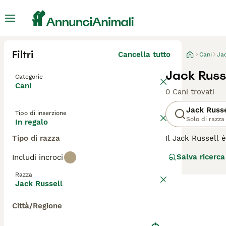
Filtri
Cancella tutto
Cani
Ja
Jack Russe
Categorie
Cani
0 Cani trovati
Jack Russe
Tipo di inserzione
Solo di razza
In regalo
Tipo di razza
Il Jack Russell è
energici che si 
Salva ricerca
Includi incroci
esercizio fisico
Razza
Leggi la
nostra p
Jack Russell
Città/Regione