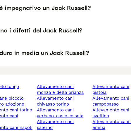
è impegnativo un Jack Russell?
no i difetti del Jack Russell?
dura in media un Jack Russell?
allevamento cani
allevamento cani
monza e della brianza
pistoia
cane piccolo
allevamento cani
allevamento cani
ero adozione
chivasso torino
campobasso
ento cani torino
allevamento cani
allevamento cani
verbano-cusio-ossola
avellino
allevamento cani
allevamento cani reggio
ento cani napoli
salerno
emilia