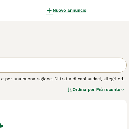
Nuovo annuncio
e per una buona ragione. Si tratta di cani audaci, allegri ed
osì tanta energia, hanno bisogno della giusta quantità di
Ordina per
Più recente
agati.
azza di cane.