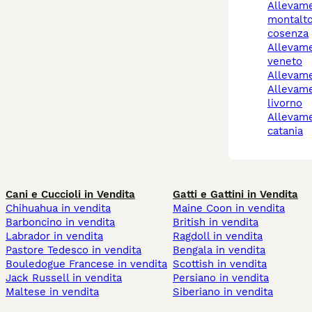
allevamento cani
montalto
cosenza
allevamento cani
veneto
allevam
allevamenti cani
livorno
allevamenti cani
catania
Cani e Cuccioli in Vendita
Gatti e Gattini in Vendita
Chihuahua in vendita
Maine Coon in vendita
Barboncino in vendita
British in vendita
Labrador in vendita
Ragdoll in vendita
Pastore Tedesco in vendita
Bengala in vendita
Bouledogue Francese in vendita
Scottish in vendita
Jack Russell in vendita
Persiano in vendita
Maltese in vendita
Siberiano in vendita