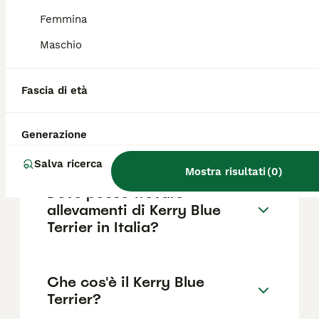
Femmina
Maschio
Quanto costa un Kerry Blue
Terrier?
Fascia di età
Qual è il temperamento del
Generazione
Kerry Blue Terrier?
Salva ricerca
Mostra risultati
(
0
)
Dove posso trovare
allevamenti di Kerry Blue
Terrier in Italia?
Che cos'è il Kerry Blue
Terrier?