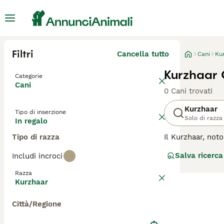
Filtri
Cancella tutto
Cani
Ku
Kurzhaar 
Categorie
Cani
0 Cani trovati
Kurzhaar
Tipo di inserzione
Solo di razza
In regalo
Tipo di razza
Il Kurzhaar, not
Questa razza si 
Salva ricerca
Includi incroci
della Germania, 
amichevole, si l
Razza
fisica e mentale 
Kurzhaar
Kurzhaar si adat
Città/Regione
Prima di accogli