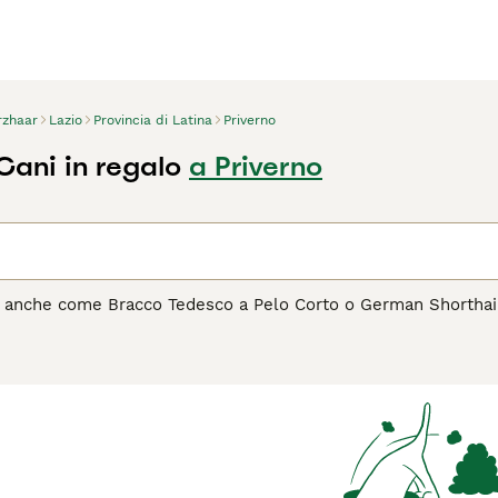
rzhaar
Lazio
Provincia di Latina
Priverno
Cani in regalo
a Priverno
o anche come Bracco Tedesco a Pelo Corto o German Shorthaired
distingue per il suo manto corto e denso, tipicamente marrone 
i Kurzhaar sono apprezzati per la loro eccezionale capacità di 
egano profondamente alla loro famiglia, dimostrando di essere 
per soddisfare il loro bisogno di esercizio e stimolazione. Perfe
tano bene anche alla vita familiare, purché possano godere di
ere un Kurzhaar nella tua famiglia, leggi la guida all'acquisto