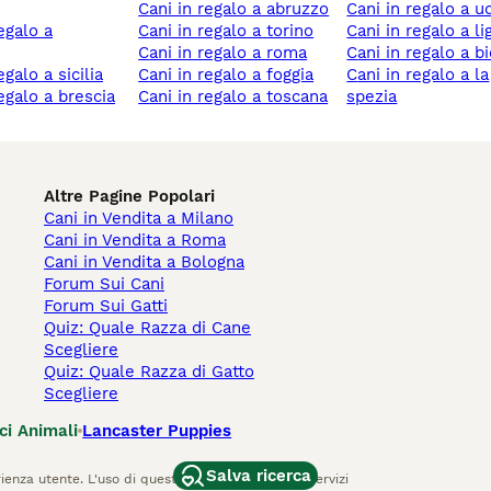
cani in regalo a abruzzo
cani in regalo a u
cani in regalo a torino
cani in regalo a li
cani in regalo a roma
cani in regalo a bi
regalo a sicilia
cani in regalo a foggia
cani in regalo a la
regalo a brescia
cani in regalo a toscana
spezia
Altre Pagine Popolari
Cani in Vendita a Milano
Cani in Vendita a Roma
Cani in Vendita a Bologna
Forum Sui Cani
Forum Sui Gatti
Quiz: Quale Razza di Cane
Scegliere
Quiz: Quale Razza di Gatto
Scegliere
ci Animali
Lancaster Puppies
Salva ricerca
ienza utente. L'uso di questo sito Web e di altri servizi