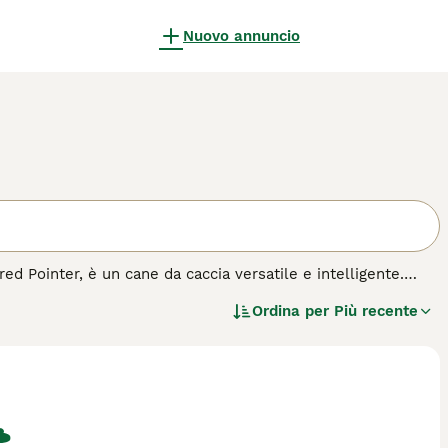
Nuovo annuncio
 Pointer, è un cane da caccia versatile e intelligente.
o roano, ideale per il lavoro in campo aperto. Originari
Ordina per
Più recente
lavoro, sia in acqua che su terreno. Dotati di un'indole
compagni leali e protettivi. Richiedono un'ampia attività
tti per gli amanti dell'outdoor e della vita attiva, i
 spazi ampi dove esprimere la loro natura.
 per questa razza per capire appieno le sue esigenze.