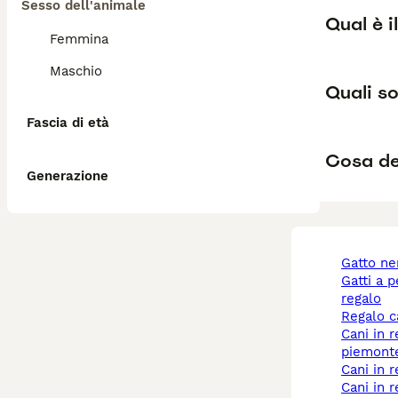
Sesso dell'animale
Qual è i
Femmina
Maschio
Quali so
Fascia di età
Cosa de
Generazione
gatto n
gatti a pelo lungo
regalo
regalo 
cani in regalo a
piemont
cani in
cani in regalo a