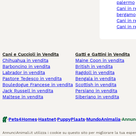
palermo
cani in regalo a
bergamo
cani in 
cani in 
Cani e Cuccioli in Vendita
Gatti e Gattini in Vendita
Chihuahua in vendita
Maine Coon in vendita
Barboncino in vendita
British in vendita
Labrador in vendita
Ragdoll in vendita
Pastore Tedesco in vendita
Bengala in vendita
Bouledogue Francese in vendita
Scottish in vendita
Jack Russell in vendita
Persiano in vendita
Maltese in vendita
Siberiano in vendita
Pets4Homes
Hastnet
PuppyPlaats
MundoAnimalia
Annun
AnnunciAnimali.it utilizza i cookie su questo sito per migliorare la tua esper