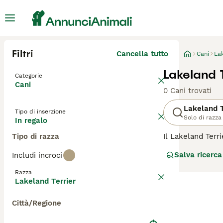
Filtri
Cancella tutto
Cani
Lak
Lakeland T
Categorie
Cani
0 Cani trovati
Lakeland T
Tipo di inserzione
Solo di razza
In regalo
Tipo di razza
Il Lakeland Terr
coraggio, origina
Salva ricerca
Includi incroci
di colori, e per 
cacciatore di vo
Razza
la famiglia. Si 
Lakeland Terrier
ideale per chi c
Città/Regione
Per scoprire se i