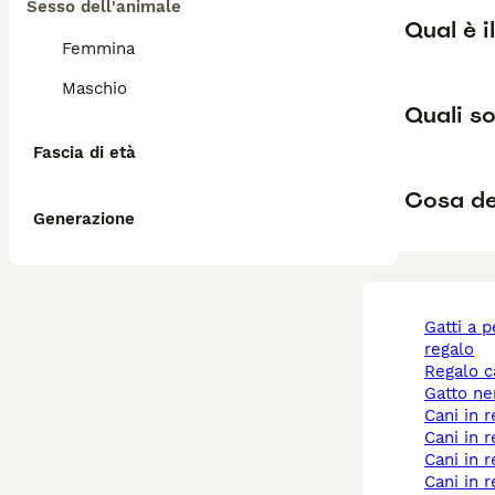
Sesso dell'animale
Qual è i
Femmina
Maschio
Quali so
Fascia di età
Cosa de
Generazione
gatti a pelo lungo
regalo
regalo 
gatto n
cani in 
cani in
cani in 
cani in 