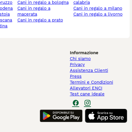
abruzzo
cani in regalo a bologna
calabria
 modena
cani in regalo a
cani in regalo a milano
istoia
macerata
cani in regalo a livorno
toscana
cani in regalo a prato
tina
Informazione
Chi siamo
Privacy
Assistenza Clienti
Press
Termini e Condizioni
Allevatori ENCI
Test cane ideale