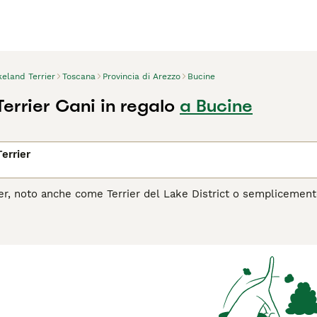
eland Terrier
Toscana
Provincia di Arezzo
Bucine
errier Cani in regalo
a Bucine
errier
ier, noto anche come Terrier del Lake District o semplicemen
ria della regione dei laghi in Inghilterra. Questo cane si dist
il suo aspetto fiero e vivace. Il Lakeland Terrier è noto per l
lpi e altri piccoli predatori. Nonostante le sue dimensioni co
adatta bene alla vita in appartamento, purché riceva sufficien
erca un cane dal carattere forte ma gestibile.
l Lakeland Terrier è il cane giusto per te, leggi la guida all'ac