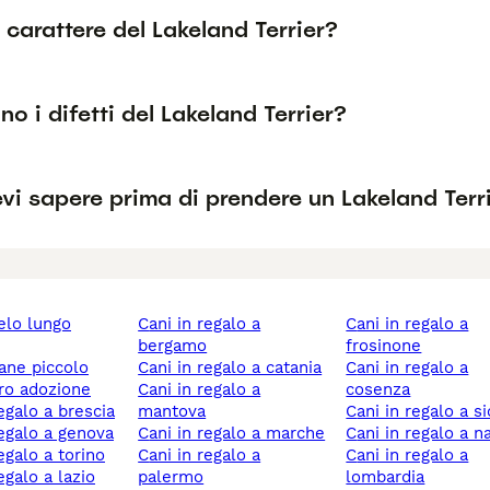
l carattere del Lakeland Terrier?
no i difetti del Lakeland Terrier?
vi sapere prima di prendere un Lakeland Terr
cani in regalo a
cani in regalo a
bergamo
frosinone
cane piccolo
cani in regalo a catania
cani in regalo a
ero adozione
cani in regalo a
cosenza
regalo a brescia
mantova
cani in regalo a si
 regalo a genova
cani in regalo a marche
cani in regalo a n
regalo a torino
cani in regalo a
cani in regalo a
regalo a lazio
palermo
lombardia