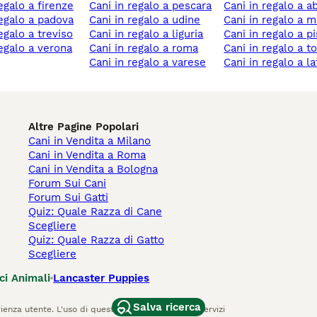
regalo a firenze
cani in regalo a pescara
cani in regalo a 
 regalo a padova
cani in regalo a udine
cani in regalo a
regalo a treviso
cani in regalo a liguria
cani in regalo a p
 regalo a verona
cani in regalo a roma
cani in regalo a 
cani in regalo a varese
cani in regalo a la
Altre Pagine Popolari
Cani in Vendita a Milano
Cani in Vendita a Roma
Cani in Vendita a Bologna
Forum Sui Cani
Forum Sui Gatti
Quiz: Quale Razza di Cane
Scegliere
Quiz: Quale Razza di Gatto
Scegliere
ci Animali
Lancaster Puppies
Salva ricerca
ienza utente. L'uso di questo sito Web e di altri servizi