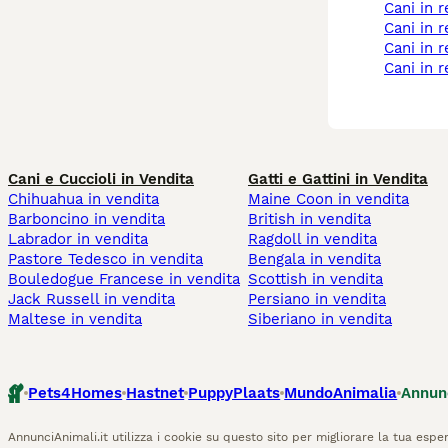
cani in 
cani in
cani in 
cani in
Cani e Cuccioli in Vendita
Gatti e Gattini in Vendita
Chihuahua in vendita
Maine Coon in vendita
Barboncino in vendita
British in vendita
Labrador in vendita
Ragdoll in vendita
Pastore Tedesco in vendita
Bengala in vendita
Bouledogue Francese in vendita
Scottish in vendita
Jack Russell in vendita
Persiano in vendita
Maltese in vendita
Siberiano in vendita
Pets4Homes
Hastnet
PuppyPlaats
MundoAnimalia
Annun
AnnunciAnimali.it utilizza i cookie su questo sito per migliorare la tua esper