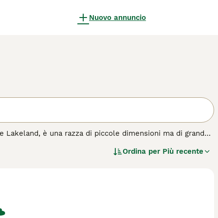
Nuovo annuncio
te Lakeland, è una razza di piccole dimensioni ma di grande
ingue per il suo manto duro e denso, disponibile in una varietà
Ordina per
Più recente
a sua indole tenace e energica, eredità della sua storia come
mpatte, ha un grande cuore, essendo affettuoso e leale verso
te esercizio fisico e stimolazione mentale. È un compagno
quisto per questa razza.