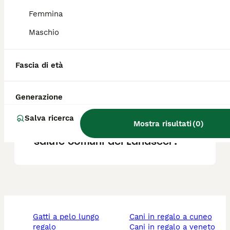
Femmina
Qual è il carattere del
Maschio
Landseer?
Fascia di età
Qual è il vero standard del
Landseer?
Generazione
Salva ricerca
Mostra risultati
(
0
)
Quali sono le condizioni di
salute comuni del Landseer?
gatti a pelo lungo
cani in regalo a cuneo
regalo
cani in regalo a veneto