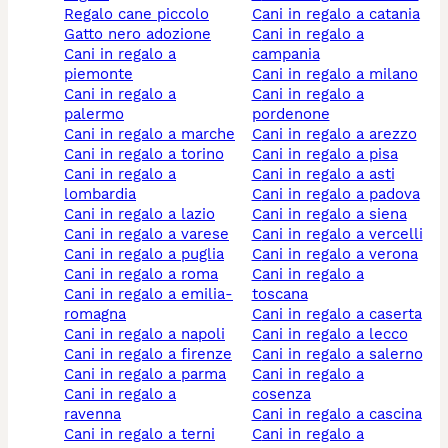
regalo cane piccolo
cani in regalo a catania
gatto nero adozione
cani in regalo a
cani in regalo a
campania
piemonte
cani in regalo a milano
cani in regalo a
cani in regalo a
palermo
pordenone
cani in regalo a marche
cani in regalo a arezzo
cani in regalo a torino
cani in regalo a pisa
cani in regalo a
cani in regalo a asti
lombardia
cani in regalo a padova
cani in regalo a lazio
cani in regalo a siena
cani in regalo a varese
cani in regalo a vercelli
cani in regalo a puglia
cani in regalo a verona
cani in regalo a roma
cani in regalo a
cani in regalo a emilia-
toscana
romagna
cani in regalo a caserta
cani in regalo a napoli
cani in regalo a lecco
cani in regalo a firenze
cani in regalo a salerno
cani in regalo a parma
cani in regalo a
cani in regalo a
cosenza
ravenna
cani in regalo a cascina
cani in regalo a terni
cani in regalo a