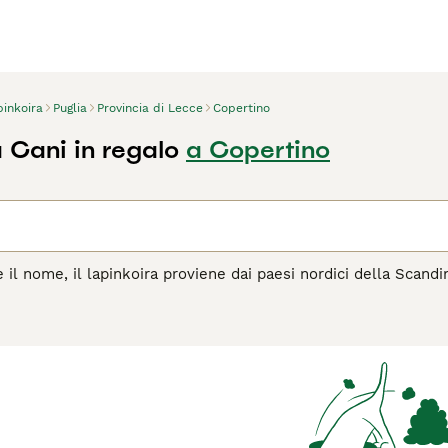
pinkoira
Puglia
Provincia di Lecce
Copertino
 Cani in regalo
a Copertino
il nome, il lapinkoira proviene dai paesi nordici della Scand
el lavoro, ma anche in casa. Si tratta di un cane di tipo spitz
 per essere incredibilmente coraggiosi e leali e sono molto se
agina di consigli sul Lapinkoira
per informazioni su questa raz