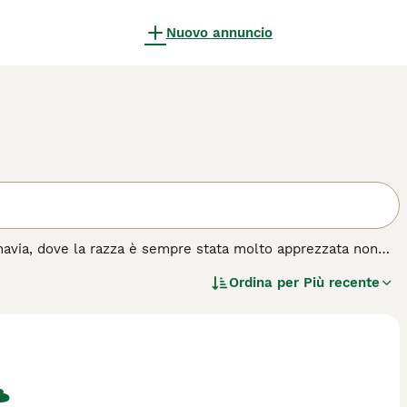
Nuovo annuncio
inavia, dove la razza è sempre stata molto apprezzata non
, tradizionalmente utilizzato per radunare le mandrie di
Ordina per
Più recente
ri sul lavoro.
za di cane.