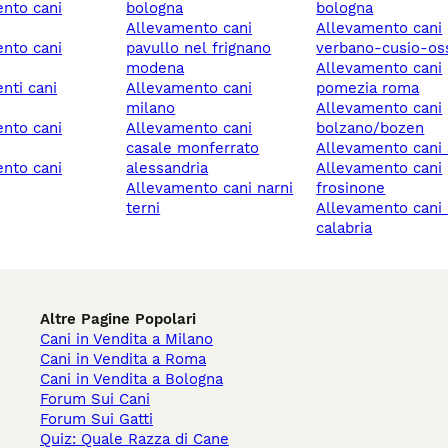
bologna
bologna
allevamento cani
allevamento cani
pavullo nel frignano
verbano-cusio-os
modena
allevamento cani
allevamento cani
pomezia roma
milano
allevamento cani
allevamento cani
bolzano/bozen
casale monferrato
allevamento cani s
alessandria
allevamento cani
allevamento cani narni
frosinone
terni
allevamento cani reggio
calabria
Altre Pagine Popolari
Cani in Vendita a Milano
Cani in Vendita a Roma
Cani in Vendita a Bologna
Forum Sui Cani
Forum Sui Gatti
Quiz: Quale Razza di Cane