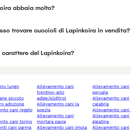
koira abbaia molto?
so trovare cuccioli di Lapinkoira in vendita?
l carattere del Lapinkoira?
allevamento cani
allevamento cani
trentino-alto
perugia
cane piccolo
adige/südtirol
allevamento cani
ero adozione
allevamento cani la
calabria
spezia
allevamento cani 
allevamento cani
allevamento cani
ento cani torino
mortara pavia
galatina
enti cani parma
allevamento cani imola
allevamento cani