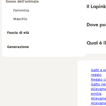
Sesso dell'animale
Il Lapin
Femmina
Maschio
Dove pos
Fascia di età
Qual è i
Generazione
gatti a pelo lungo
regalo
regalo 
gatto n
allevamento cani reggio
emilia
allevam
allevam