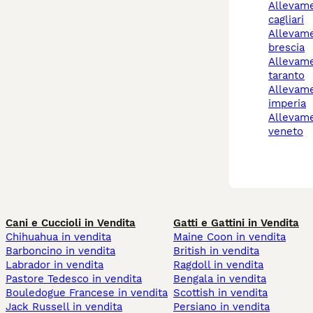
allevamento cani
cagliari
allevamento cani
brescia
allevamenti cani
taranto
allevamento cani
imperia
allevamento cani
veneto
Cani e Cuccioli in Vendita
Gatti e Gattini in Vendita
Chihuahua in vendita
Maine Coon in vendita
Barboncino in vendita
British in vendita
Labrador in vendita
Ragdoll in vendita
Pastore Tedesco in vendita
Bengala in vendita
Bouledogue Francese in vendita
Scottish in vendita
Jack Russell in vendita
Persiano in vendita