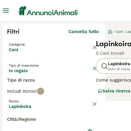
Filtri
Cancella tutto
Cani
La
Lapinkoira
Categorie
Cani
0 Cani trovati
Lapinkoira
Tipo di inserzione
Solo di razza
In regalo
Tipo di razza
Come suggerisce 
solo nel mondo d
Salva ricerca
Includi incroci
renne. Sono noti
Razza
Leggi la
nostra p
Lapinkoira
Città/Regione