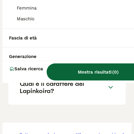
Lapinkoira perde pelo?
Femmina
Maschio
Il Lapinkoira abbaia molto?
Fascia di età
Dove posso trovare cuccioli
Generazione
di Lapinkoira in vendita?
Salva ricerca
Mostra risultati
(
0
)
Qual è il carattere del
Lapinkoira?