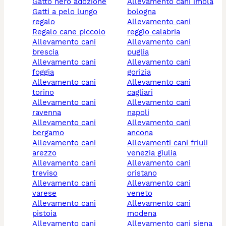
gatto nero adozione
allevamento cani imola
gatti a pelo lungo
bologna
regalo
allevamento cani
regalo cane piccolo
reggio calabria
allevamento cani
allevamento cani
brescia
puglia
allevamento cani
allevamento cani
foggia
gorizia
allevamento cani
allevamento cani
torino
cagliari
allevamento cani
allevamento cani
ravenna
napoli
allevamento cani
allevamento cani
bergamo
ancona
allevamento cani
allevamenti cani friuli
arezzo
venezia giulia
allevamento cani
allevamento cani
treviso
oristano
allevamento cani
allevamento cani
varese
veneto
allevamento cani
allevamento cani
pistoia
modena
allevamento cani
allevamento cani siena