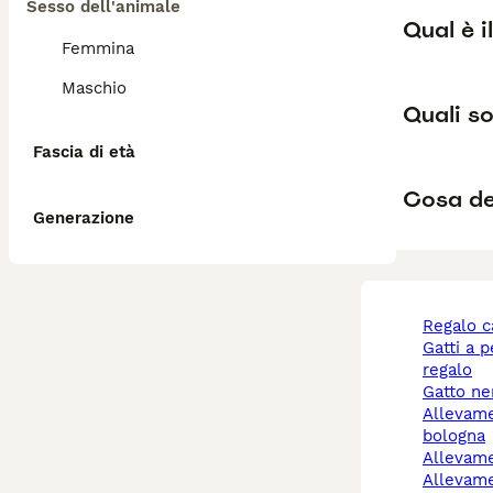
Sesso dell'animale
Qual è i
Femmina
Maschio
Quali so
Fascia di età
Cosa de
Generazione
regalo 
gatti a pelo lungo
regalo
gatto n
allevamento cani
bologna
allevam
allevamento cani