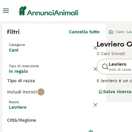
Filtri
Cancella tutto
Cani
Lev
Levriero C
Categorie
Cani
0 Cani trovati
Levriero
Tipo di inserzione
Solo di razza
In regalo
Tipo di razza
Il levriero è un 
mondo, e per una
Salva ricerca
Includi incroci
rendendoli degli
Razza
Leggi la
nostra p
Levriero
Città/Regione