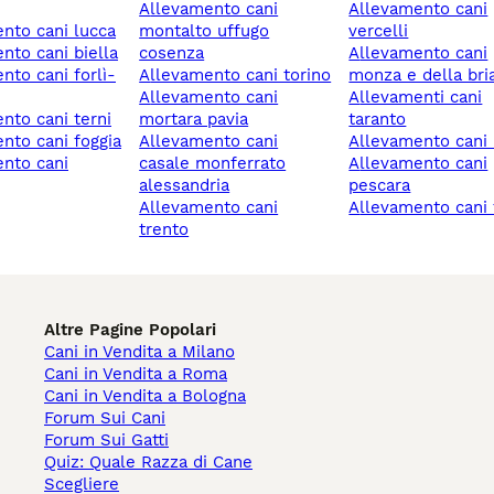
allevamento cani
allevamento cani
ento cani lucca
montalto uffugo
vercelli
ento cani biella
cosenza
allevamento cani
allevamento cani torino
monza e della bri
allevamento cani
allevamenti cani
ento cani terni
mortara pavia
taranto
ento cani foggia
allevamento cani
allevamento cani 
casale monferrato
allevamento cani
alessandria
pescara
allevamento cani
allevamento cani
trento
Altre Pagine Popolari
Cani in Vendita a Milano
Cani in Vendita a Roma
Cani in Vendita a Bologna
Forum Sui Cani
Forum Sui Gatti
Quiz: Quale Razza di Cane
Scegliere