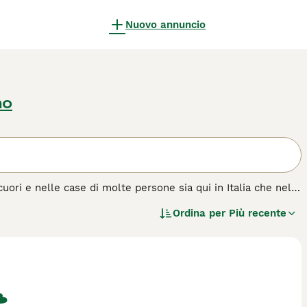
Nuovo annuncio
no
cuori e nelle case di molte persone sia qui in Italia che nel
estici che formano forti legami con i loro proprietari,
Ordina per
Più recente
 di cane.