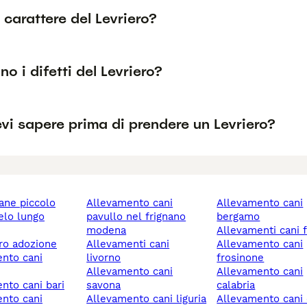
l carattere del Levriero?
no i difetti del Levriero?
vi sapere prima di prendere un Levriero?
cane piccolo
allevamento cani
allevamento cani
pavullo nel frignano
bergamo
modena
allevamenti cani 
ero adozione
allevamenti cani
allevamento cani
livorno
frosinone
allevamento cani
allevamento cani
ento cani bari
savona
calabria
allevamento cani liguria
allevamento cani