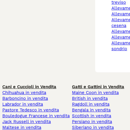
treviso
allevam
allevam
allevamento cani forlì-
cesena
allevam
allevam
allevamento cani
sondrio
Cani e Cuccioli in Vendita
Gatti e Gattini in Vendita
Chihuahua in vendita
Maine Coon in vendita
Barboncino in vendita
British in vendita
Labrador in vendita
Ragdoll in vendita
Pastore Tedesco in vendita
Bengala in vendita
Bouledogue Francese in vendita
Scottish in vendita
Jack Russell in vendita
Persiano in vendita
Maltese in vendita
Siberiano in vendita