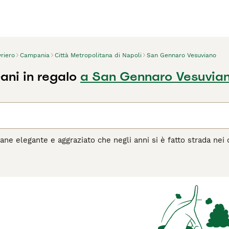
riero
Campania
Città Metropolitana di Napoli
San Gennaro Vesuviano
ani in regalo
a San Gennaro Vesuvia
cane elegante e aggraziato che negli anni si è fatto strada nei 
 buona ragione. Sono noti per essere meravigliosi animali dom
 eccellenti compagni.
agina di consigli sul Levriero
per informazioni su questa razza