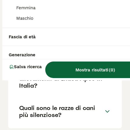
Femmina
Maschio
Lhasa Apso abbaia?
Fascia di età
Qual è la differenza tra un
Lhasa Apso e uno Shih Tzu?
Generazione
Salva ricerca
Mostra risultati
(
0
)
Dove posso trovare
allevamenti di Lhasa Apso in
Italia?
Quali sono le razze di cani
più silenziose?