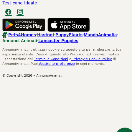
Test cane ideale
Pets4Homes
Hastnet
PuppyPlaats
MundoAnimalia
Annunci Animali
Lancaster Puppies
AnnunciAnimali.it utilizza i cookie su questo sito per migliorare la tua
esperienza utente. L'uso di questo sito Web e di altri servizi implica
l'accettazione dei
Termini e Condizioni
e
Privacy e Cookie Policy
di
AnnunciAnimali. Puoi
gestire le preferenze
in ogni momento.
© Copyright
2026
-
AnnunciAnimali