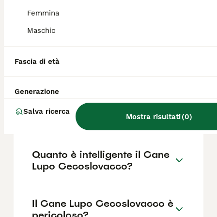
Femmina
Maschio
Cosa bisogna sapere prima
di prendere un cucciolo di
cane lupo cecoslovacco?
Fascia di età
Generazione
Che differenza c'è tra un
lupo e un lupo
Salva ricerca
cecoslovacco?
Mostra risultati
(
0
)
Quanto è intelligente il Cane
Lupo Cecoslovacco?
Il Cane Lupo Cecoslovacco è
pericoloso?