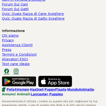
Forum Sui Cani
Forum Sui Gatti
Quiz: Quale Razza di Cane Scegliere
Quiz: Quale Razza di Gatto Scegliere
Informazione
Chi siamo
Privacy
Assistenza Clienti
Press
Termini e Condizioni
Allevatori ENCI
Test cane ideale
Pets4Homes
Hastnet
PuppyPlaats
MundoAnimalia
Annunci Animali
Lancaster Puppies
AnnunciAnimali.it utilizza i cookie su questo sito per migliorare la tua
esperienza utente. L'uso di questo sito Web e di altri servizi implica