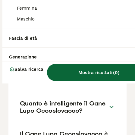
base a fattori come il pedigree, la
reputazione dell'allevatore e la posizione.
Femmina
Maschio
Cosa bisogna sapere prima
di prendere un cucciolo di
Fascia di età
cane lupo cecoslovacco?
Generazione
Che differenza c'è tra un
Salva ricerca
lupo e un lupo
Mostra risultati
(
0
)
cecoslovacco?
Quanto è intelligente il Cane
Lupo Cecoslovacco?
Il Cane Lupo Cecoslovacco è