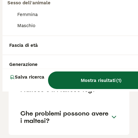
Sesso dell'animale
la posizione.
Femmina
Maschio
Quanto è impegnativo un
cane Maltese?
Fascia di età
Per chi è adatto il Maltese?
Generazione
Salva ricerca
Mostra risultati
(
1
)
Che differenza c'è tra il
Maltese e il Maltese toy?
Che problemi possono avere
i maltesi?