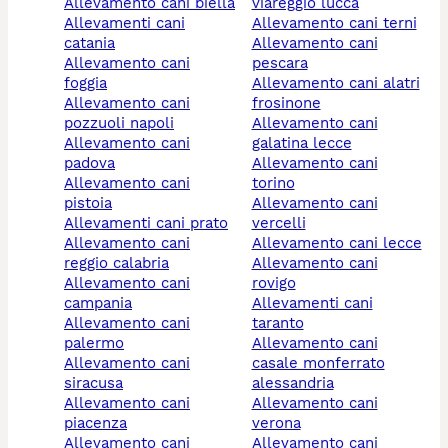
allevamento cani biella
viareggio lucca
allevamenti cani
allevamento cani terni
catania
allevamento cani
allevamento cani
pescara
foggia
allevamento cani alatri
allevamento cani
frosinone
pozzuoli napoli
allevamento cani
allevamento cani
galatina lecce
padova
allevamento cani
allevamento cani
torino
pistoia
allevamento cani
allevamenti cani prato
vercelli
allevamento cani
allevamento cani lecce
reggio calabria
allevamento cani
allevamento cani
rovigo
campania
allevamenti cani
allevamento cani
taranto
palermo
allevamento cani
allevamento cani
casale monferrato
siracusa
alessandria
allevamento cani
allevamento cani
piacenza
verona
allevamento cani
allevamento cani