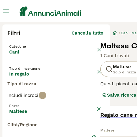
Filtri
Cancella tutto
Cani
Ma
Maltese C
Categorie
Cani
1 Cani trovati
Maltese
Tipo di inserzione
Solo di razza
In regalo
Tipo di razza
Questi piccoli c
indipendente. Ne
Salva ricerca
Includi incroci
cane affascinant
gioia condividere
Razza
Maltese
Leggi la
Regalo cane n
nostra p
Città/Regione
Maltese