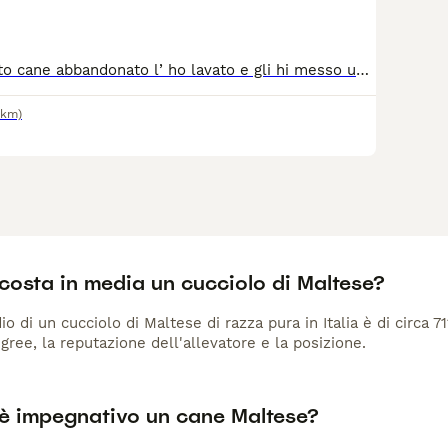
Ho trovato questo cane abbandonato l’ ho lavato e gli hi messo un collare per le pulci , cerco una famiglia che se ne può prendere cura , il cane penso abbia circa 11 anni ed è molto affettuoso, è un maltese maschio e bianco con occhi marroni ho messo il prezzo perché non mi fa andare avanti con l’ annuncio ma io lo regalo , non sono una persona perditempo e ci tengo tanto a queste cose , vorrei una famiglia che può prendersene cura
7km)
costa in media un cucciolo di Maltese?
io di un cucciolo di Maltese di razza pura in Italia è di circa 7
gree, la reputazione dell'allevatore e la posizione.
è impegnativo un cane Maltese?