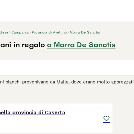
ltese
Campania
Provincia di Avellino
Morra De Sanctis
ani in regalo
a Morra De Sanctis
ani bianchi provenivano da Malta, dove erano molto apprezzati 
l corso degli anni, hanno fatto breccia nei cuori e nelle case
e, estremamente leale e affettuoso. Nonostante la sua piccol
4
 con lui la propria casa.
ella provincia di Caserta
agina di consigli sul Maltese
per informazioni su questa razza