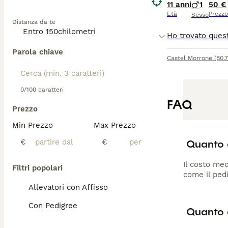
11 anni
1
50 €
Età
Prezzo
Sesso
Distanza da te
Parola chiave
Castel Morrone
(80.
0/100 caratteri
FAQ
Prezzo
Min Prezzo
Max Prezzo
Quanto 
€
€
Il costo med
Filtri popolari
come il pedi
Allevatori con Affisso
Con Pedigree
Quanto 