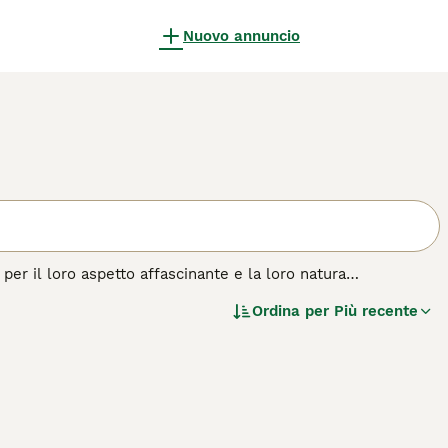
Nuovo annuncio
per il loro aspetto affascinante e la loro natura
 di molte persone, e per una buona ragione. Il maltese è un
Ordina per
Più recente
a statura, ha una personalità prorompente ed è una vera
 di cane.