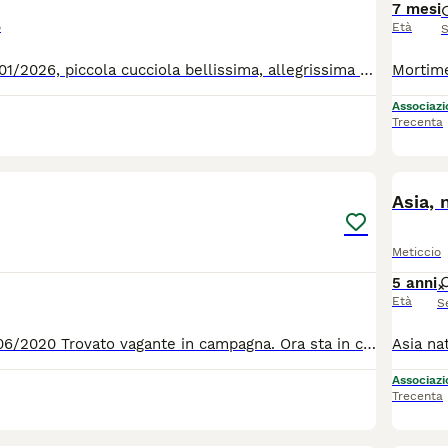
7 mesi
o
Età
S
Fiorella nata 10/01/2026, piccola cucciola bellissima, allegrissima e giocosa. Possiamo trovare per lei una casa, prima che il canile la rende fobica e malata ? Per tutte le info chiamate il 0039/3714497821
Associazio
Trecenta
1
1
Asia, 
Meticcio
5 anni
Età
S
Nino, nato il 27/06/2020 Trovato vagante in campagna. Ora sta in canile fra le mura di cemento, il freddo pavimento e 1200 cani che abbaiano dalla mattina alla sera. Lui ne soffre. Troviamo qualcuno che li regala la tranquilità che lui sogna ? Nino è un bravo cane che se lo merita. Per tutte le info 0039/3714497821
Associazio
Trecenta
3