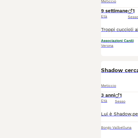
Meticcio
9 settimane
1
Età
Sess
Associazioni Canili
Verona
Shadow cerca
Meticcio
3 anni
1
Età
Sesso
Borgo Valbelluna