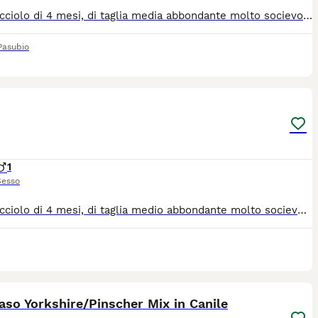
È un cucciolo di 4 mesi, di taglia media abbondante molto socievole ed affettuoso con le persone, ma avrà bisogno di educazione e socialità e tempo a disposizione da dedicare a lui. Si trova in provincia di Salerno, ma può raggiungere anche il centro Nord. Se interessati lasciate un messaggio di presentazione con età tipologia di abitazione tempo dedicare i cani specificando se il cane sta dentro oppure fuori.
 Pasubio
4
1
Sesso
È un cucciolo di 4 mesi, di taglia medio abbondante molto socievole ed affettuoso con le persone, ma avrà bisogno di educazione e socialità e tempo a disposizione da dedicare a lui. Si trova in provincia di Salerno, ma può raggiungere anche il centro Nord. Se interessati lasciate un messaggio di presentazione con età tipologia di abitazione tempo dedicare i cani specificando se il cane sta dentro oppure fuori.
3
1
so Yorkshire/Pinscher Mix in Canile