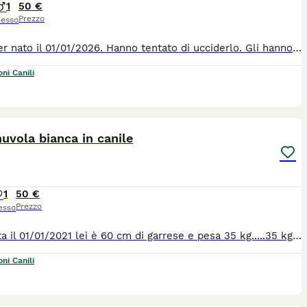
1
50 €
Prezzo
esso
Mortimer nato il 01/01/2026. Hanno tentato di ucciderlo. Gli hanno fatto mangiare ossa di pollo, pelle e derivati con puntine da disegno. Lui non è morto, perché una persona lo ha sentito guaire dai dolori e lo ha portato subito al soccorso veterinario. Li è stato pulito l'addome, dove per fortuna questo "cibo" era rimasto. Se passava oltre, il cucciolo moriva, anzi, lo dovevano sopprimere. Lui è un cucciolo tanto buono e carino e non ha smesso di fidarsi delle persone. Per tutte le info chiamate il 0039/3714497821
ni Canili
7
2
nuvola bianca in canile
1
50 €
Prezzo
esso
Asia nata il 01/01/2021 lei è 60 cm di garrese e pesa 35 kg.....35 kg di amore puro ! Un nuvola bianca da coccolare ! Bella, buona e coccolosa ! Lei è stata sequestrata al suo padrone, che la maltrattava. Per farla sembrare cattiva, pericolosa ed aggresiva, le ha tagliato anche le orecchie ! Povero piccolo amore. Ma lei non ha mai smesso di amare gli esseri umani, perchè lei ha un cuore troppo grande. Sarebbe ora, che lei esce dal canile per entrare in una casa tutta sua con una famiglia tutta sua. è brava, buona e va d'accordo con tutti ! per tutte le info chiamate il 0039/3714497821
ni Canili
10