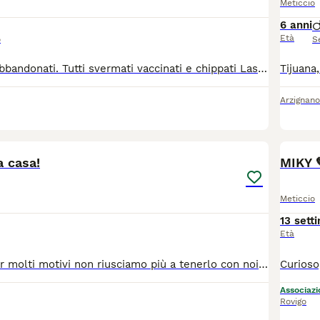
Meticcio
6 anni
Età
o
S
Troppi cuccioli abbandonati. Tutti svermati vaccinati e chippati Lasciati a morire...in strada come spazzatura. Sono bellissimi. buonissimi e socievoli non lasciateli soli e rinchiusi. Taglie medie, Dai 60 giorni in su. Per adottarne uno 340]578]3896]. chiamate! Arrivano in staffetta.
Arzignano
1
 casa!
MIKY 
Meticcio
13 sett
Età
Lui è Shadow,per molti motivi non riusciamo più a tenerlo con noi, è castrato e ha il microchip! è molto vivace e dolce con tutti,gioca un sacco e ama le coccole. è un pastore belga misto maremmano maschio,nato il 02/05/2023! Per informazioni o domande rimango disponibile qui o su whatsapp:3519112482
Associazio
Rovigo