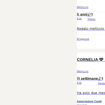
Meticcio
5 anni
1
Età
Sesso
Breganze
CORNELIA 🩷 u
Meticcio
11 settimane
1
Età
Sess
Associazioni Canili