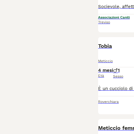
Associazioni Canili
Treviso
Tobia
Meticcio
4 mesi
1
Età
Sesso
Roverchiara
Meticcio femm