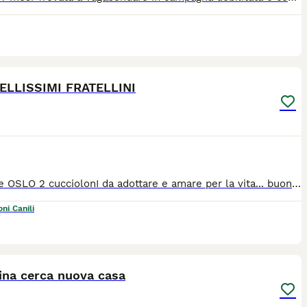
10
2
ELLISSIMI FRATELLINI
LUCKY e OSLO 2 cucciolonI da adottare e amare per la vita... buoni come il pane, coccoloni, tranquilli Stanno crescendo in un box E NON LO MERITANO... la loro adozione è urgente! I suoi fratellini sono stati adottati!! Nati a fine giugno 2024, taglia grande ( mix golden maremmano) Si trovano nel basso Lazio, adottabili al nord e centro Italia! Vaccinato e chippato, adozione seria e consapevole Piccola presentazione su whazz app ********** **********
ni Canili
6
na cerca nuova casa