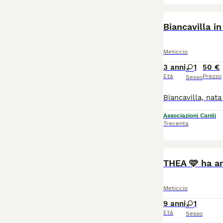
Biancavilla in
Meticcio
3 anni
1
50 €
Età
Prezzo
Sesso
Associazioni Canili
Trecenta
THEA 🩷 ha a
Meticcio
9 anni
1
Età
Sesso