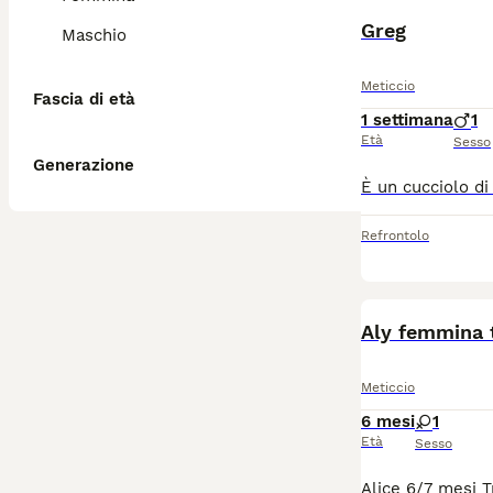
Greg
Maschio
Meticcio
Fascia di età
1 settimana
1
Età
Sesso
Generazione
Refrontolo
Aly femmina 
Meticcio
6 mesi
1
Età
Sesso