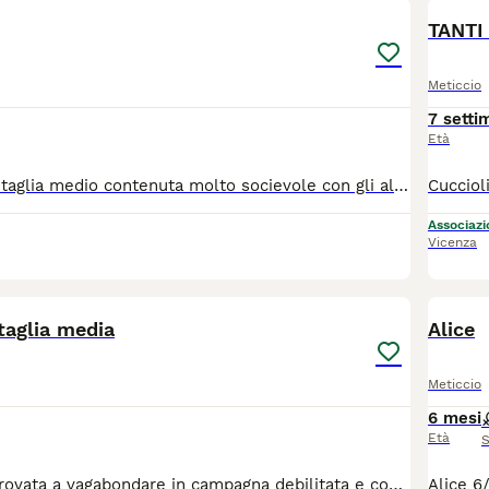
TANTI
Meticcio
7 setti
Età
È un cucciolo di taglia medio contenuta molto socievole con gli altri cani ed affettuoso con le persone, ma avrà bisogno di educazione e socialità e tempo a disposizione da dedicare a lui. Si trova in provincia di Salerno, ma può raggiungere anche il centro qNord. Se interessati lasciate un messaggio di presentazione con età tipologia di abitazione tempo dedicare i cani specificando se il cane sta dentro oppure fuori.
Associazio
Vicenza
3
taglia media
Alice
Meticcio
6 mesi
Età
S
Alice 6/7 mesi Trovata a vagabondare in campagna debilitata e con febbre alta. Adesso sta bene e presto potrà andare a casa. Socievole, dolcissima molto affettuosa. Va d’accordo con cani e gatti. Per lei si cerca famiglia con pazienza ed esperienza. È una cucciola vivace che va educata. Scrivete un breve messaggio di presentazione ( nome - età - città- esperienza con i cani - tempi da dedicare a lei)