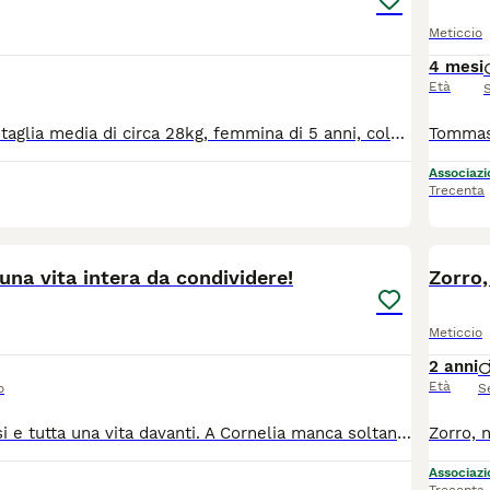
Meticcio
4 mesi
Età
Regalo meticcio taglia media di circa 28kg, femmina di 5 anni, colore bianco/miele, molto affettuosa e docile. Dispone di microchip ed è sterilizzata. Ha bisogno di stare a contatto con le persone e in un posto sicuro e ben recintato.
Associazio
Trecenta
3
na vita intera da condividere!
Zorro,
Meticcio
2 anni
Età
o
S
Ha solo due mesi e tutta una vita davanti. A Cornelia manca soltanto una famiglia con cui iniziare il suo viaggio. CORNELIA🧡CUCCIOLA CERCA CASA 🏡‼️ Hei.. ciao! 🐾🐶 Sono Cornelia, una cucciolotta tenerissima e sto cercando una famiglia che mi voglia tanto bene. 🥹 Vuoi sapere qualcosa di me? 🎀 ho 2 mesi 🐾 sono una futura taglia media-grande 📍mi trovo in Calabria, ma cerco casa al centro o nord Italia previo preaffido e questionario conoscitivo. ✅Vengo affidata vaccinata e sverminata, per questo viene chiesto un rimborso spese che coprirà anche la staffetta che mi porterà da te. 🏠 Vuoi farmi il regalo più bello e diventare la mia famiglia?🥺🩷 Io ti lascio qui sotto tutte le info: ☎️ 339 603 8316 - Silvia ☎️ 340 726 9241 - Dominic 💻 https://irandagidisola.it/ 📧 mail : irandagidiisolacaporizzuto@gmail.com 💬 Facebook Messenger o Instagram Direct
Associazio