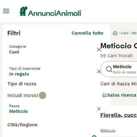
Filtri
Cancella tutto
Cani
Me
Meticcio 
Categorie
Cani
59 Cani trovati
Meticcio
Tipo di inserzione
Solo di razza
In regalo
Tipo di razza
Cani di Razza Mi
per la salute. C
Salva ricerca
Includi incroci
inclusi taglie, p
corte, lunghe, r
Razza
cambiamenti di st
Meticcio
un fattore notev
Fiorella, cucc
comportamentali 
Città/Regione
Meticcio