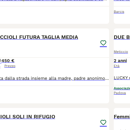
Barcis
11
CCIOLI FUTURA TAGLIA MEDIA
DUE B
Meticcio
4
50 €
2 anni
Prezzo
Età
o
Cucciolata salvata dalla strada insieme alla madre, padre anonimo, il maschio è quello bianco, le altre sono tutte femmine. Tutti i cuccioli sono a pelo corto. I cani potranno essere consegnati da fine agosto. Contattare SOLO SE REALMENTE INTERESSATI. Questi cuccioli hanno bisogno di un giardino essendo futura taglia media, ci sarà un modulo pre adozione da compilare e le spese per le vaccinazioni microchip saranno a proprio carico (all'incirca 50 euro)
Associazio
Padova
12
OLI SOLI IN RIFUGIO
Femmi