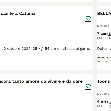
8
 canile a Catania
BELLA 
Meticcio
7 anni
Età
S
Biancavilla, nata il 2 ottobre 2022. 25 kg, 54 cm di altezza al garrese. Questa povera tesoro è stata trovata legata alla recinzione del rifugio; purtroppo, quindi, non sappiamo nulla del suo passato. Sappiamo però che è una cagnolina davvero adorabile e bellissima. Ha delle macchie meravigliose e particolari che la rendono assolutamente unica! Per maggiori informazioni, chiamare il numero 0039/3714497821.
Associazio
Verona
6
ncora tanto amore da vivere e da dare
Toons
Meticcio
4 mesi
Età