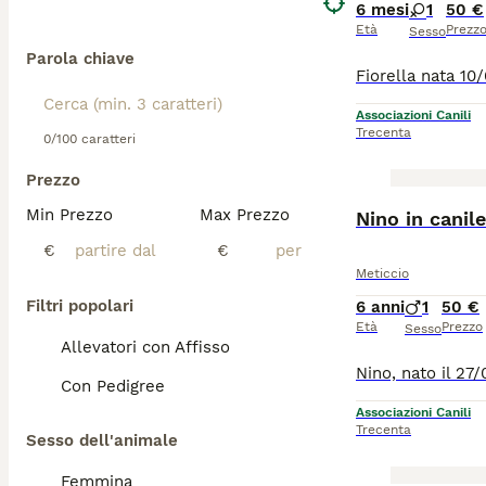
6 mesi
1
50 €
Età
Prezz
Sesso
Parola chiave
Associazioni Canili
Trecenta
0/100 caratteri
Prezzo
Min Prezzo
Max Prezzo
Nino in canile
€
€
Meticcio
Filtri popolari
6 anni
1
50 €
Età
Prezzo
Sesso
Allevatori con Affisso
Con Pedigree
Associazioni Canili
Trecenta
Sesso dell'animale
Femmina