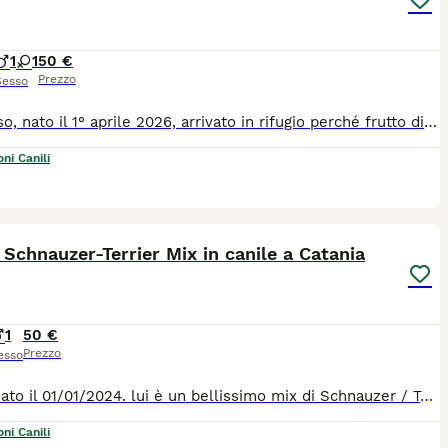
1
1
50 €
Prezzo
Sesso
Tommaso, nato il ​​1° aprile 2026, arrivato ​​in rifugio perché frutto di una cucciolata indesiderata. Si dice che la madre fosse una Yorkshire Terrier e il padre un Pinscher (o viceversa). Ciò che è certo è che è un piccolo tesoro incredibilmente divertente, affettuoso e dolce. il piccolino cerca una casa meravigliosa e desidera ardentemente lasciare il terribile rifugio il prima possibile. Per informazioni, chiamare il numero 0039/3714497821.
ni Canili
9
2
 Schnauzer-Terrier Mix in canile a Catania
1
50 €
Prezzo
esso
Zorro, nato il 01/01/2024. lui è un bellissimo mix di Schnauzer / Terrier, super peloso e super bellissimo di 28 kg e 56 cm al garrese. un bel peloso coccoloso, buono, che va d'accordo con tutti ! Chi vuole regalare a qeusto peluche vivente una bella casa e un bel taglio di pelo, per fare esaltare la sua bellezza pelosa ? Per tutte le info chiamate il 0039/3714497821
ni Canili