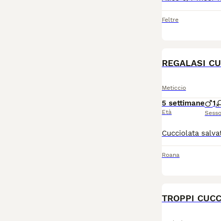
Feltre
REGALASI CU
Meticcio
5 settimane
1
Età
Sess
Roana
TROPPI CUCCI