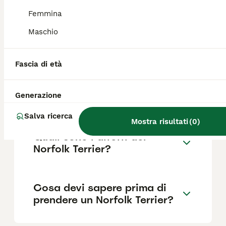
Femmina
Maschio
Quanto dura la vita di un
Norfolk Terrier?
Fascia di età
Qual è il carattere del
Generazione
Norfolk Terrier?
Salva ricerca
Mostra risultati
(
0
)
Quali sono i difetti del
Norfolk Terrier?
Cosa devi sapere prima di
prendere un Norfolk Terrier?