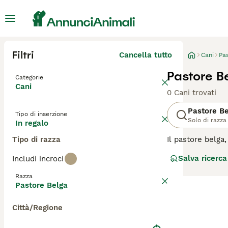
Filtri
Cancella tutto
Cani
Pa
Pastore B
Categorie
Cani
0 Cani trovati
Pastore B
Tipo di inserzione
Solo di razza
In regalo
Tipo di razza
Il pastore belga
realtà quattro v
Salva ricerca
Includi incroci
quindi di pastor
in Belgio, ma ch
Razza
amichevole.
Pastore Belga
Leggi la
nostra p
Città/Regione