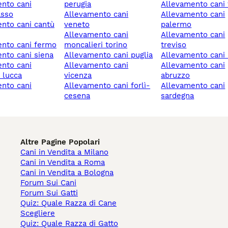
perugia
allevamento cani 
sso
allevamento cani
allevamento cani
veneto
palermo
allevamento cani
allevamento cani
ento cani fermo
moncalieri torino
treviso
ento cani siena
allevamento cani puglia
allevamento cani 
allevamento cani
allevamento cani
o lucca
vicenza
abruzzo
allevamento cani forlì-
allevamento cani
cesena
sardegna
Altre Pagine Popolari
Cani in Vendita a Milano
Cani in Vendita a Roma
Cani in Vendita a Bologna
Forum Sui Cani
Forum Sui Gatti
Quiz: Quale Razza di Cane
Scegliere
Quiz: Quale Razza di Gatto