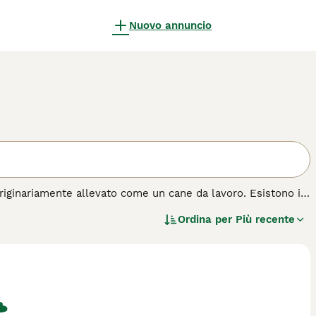
Nuovo annuncio
originariamente allevato come un cane da lavoro. Esistono in
se nella quale è stata allevata per la prima volta. Si parla
Ordina per
Più recente
tta di una razza antica che è sempre stata molto apprezzata
i grazie al suo bell'aspetto e la sua natura leale e
 razza di cane.