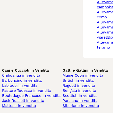
allevamento cani
campoba
allevamento cani cantù
como
allevam
allevam
allevamento cani
viareggi
allevamento cani
teramo
Cani e Cuccioli in Vendita
Gatti e Gattini in Vendita
Chihuahua in vendita
Maine Coon in vendita
Barboncino in vendita
British in vendita
Labrador in vendita
Ragdoll in vendita
Pastore Tedesco in vendita
Bengala in vendita
Bouledogue Francese in vendita
Scottish in vendita
Jack Russell in vendita
Persiano in vendita
Maltese in vendita
Siberiano in vendita