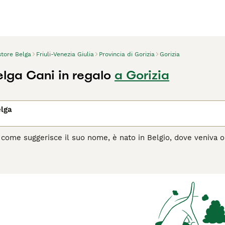
store Belga
Friuli-Venezia Giulia
Provincia di Gorizia
Gorizia
elga Cani in regalo
a Gorizia
elga
, come suggerisce il suo nome, è nato in Belgio, dove veniva 
arietà della razza, ognuna prende il nome dalla regione del pae
e belga Tervueren, Groenendael, Malinois, e Laekenois. Si tra
e di recente ha trovato fortuna anche fuori dai confini nazional
agina di consigli sul Pastore Belga
per informazioni su questa