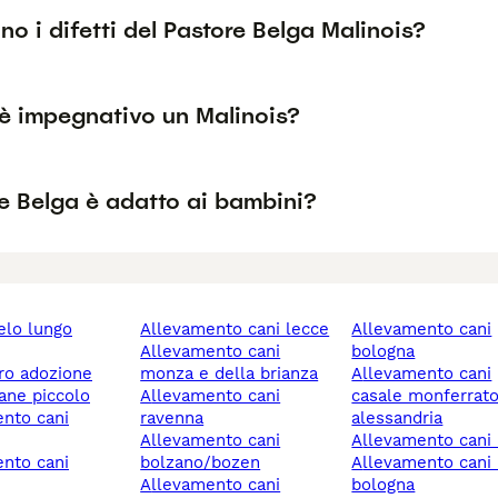
no i difetti del Pastore Belga Malinois?
è impegnativo un Malinois?
re Belga è adatto ai bambini?
allevamento cani lecce
allevamento cani
allevamento cani
bologna
ero adozione
monza e della brianza
allevamento cani
cane piccolo
allevamento cani
casale monferrat
ravenna
alessandria
allevamento cani
allevamento cani 
bolzano/bozen
allevamento cani imola
allevamento cani
bologna