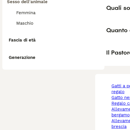
Sesso dell'animale
Quali so
Femmina
Maschio
Quanto 
Fascia di età
Il Pasto
Generazione
gatti a pelo lungo
regalo
gatto n
regalo 
allevamento cani
bergamo
allevamento cani
brescia