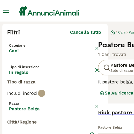
Filtri
Cancella tutto
Cani
Pa
Pastore B
Categorie
Cani
1 Cani trovati
Pastore B
Tipo di inserzione
Solo di razza
In regalo
Tipo di razza
Il pastore belga
realtà quattro v
Salva ricerca
Includi incroci
quindi di pastor
in Belgio, ma ch
Razza
amichevole.
Pastore Belga
Riuk pastore 
Leggi la
nostra p
Città/Regione
Pastore Belga