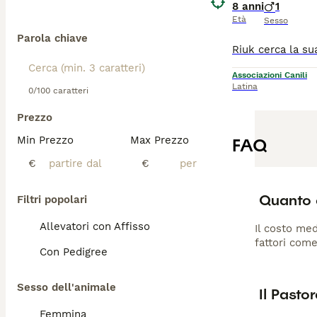
8 anni
1
Età
Sesso
Parola chiave
Associazioni Canili
Latina
0/100 caratteri
Prezzo
Min Prezzo
Max Prezzo
FAQ
€
€
Quanto 
Filtri popolari
Allevatori con Affisso
Il costo med
fattori come
Con Pedigree
Sesso dell'animale
Il Pasto
Femmina