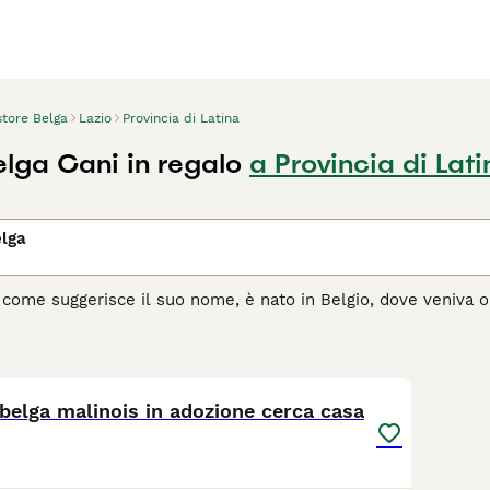
store Belga
Lazio
Provincia di Latina
elga Cani in regalo
a Provincia di Lati
elga
, come suggerisce il suo nome, è nato in Belgio, dove veniva 
arietà della razza, ognuna prende il nome dalla regione del pae
e belga Tervueren, Groenendael, Malinois, e Laekenois. Si tra
4
e di recente ha trovato fortuna anche fuori dai confini nazional
belga malinois in adozione cerca casa
agina di consigli sul Pastore Belga
per informazioni su questa