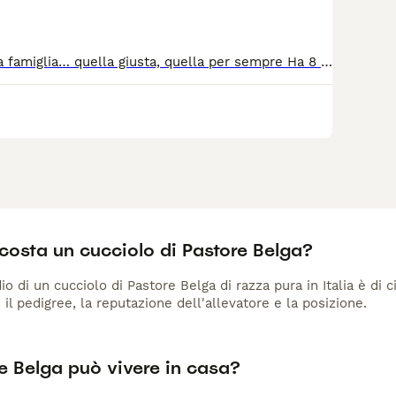
Riuk cerca la sua famiglia… quella giusta, quella per sempre Ha 8 anni ed è un magnifico Pastore Belga Malinois: un cane straordinario, equilibrato! Con le persone è semplicemente meraviglioso, dolce e affidabile… un vero compagno di vita. Bravissimo in macchina Abituato al kennel Perfetto al guinzaglio Conosce molti comandi Educato e collaborativo Si trova a Latina (Lazio) Riuk è vaccinato e chippato e verrà affidato con obbligo di castrazione (a carico dell’adottante). Preferibile adozione senza gatti e senza altri maschi Ha un orecchio leggermente abbassato perché ha un otoematoma che stiamo curando. Riuk non è solo un cane… è un compagno fedele, intelligente e speciale. Merita una casa dove essere amato davvero. Se pensi di essere la persona giusta per lui, contattaci al 3518504528 Associazione oltre i confini di specie Odv
costa un cucciolo di Pastore Belga?
io di un cucciolo di Pastore Belga di razza pura in Italia è di 
 il pedigree, la reputazione dell'allevatore e la posizione.
re Belga può vivere in casa?