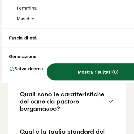
parte lanosa non fa la muta annuale, ma
cresce continuamente formando le
Femmina
caratteristiche "tacole".
Maschio
Quanto costa un cucciolo di
Fascia di età
Pastore Bergamasco?
Generazione
Qual è il carattere del cane
Salva ricerca
da pastore bergamasco?
Mostra risultati
(
0
)
Quali sono le caratteristiche
del cane da pastore
bergamasco?
Qual è la taglia standard del