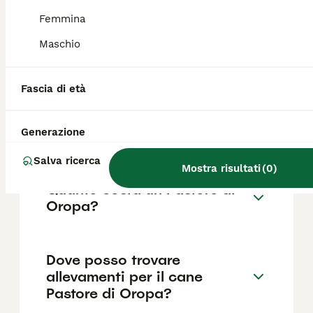
Femmina
Maschio
Quanto vive un pastore
d'oropa?
Fascia di età
Quali sono i difetti del Cane
Generazione
da Pastore Italiano?
Salva ricerca
Mostra risultati
(
0
)
Quanto costa un Pastore di
Oropa?
Dove posso trovare
allevamenti per il cane
Pastore di Oropa?