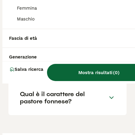
Quali sono le caratteristiche
Femmina
del cane fonnese?
Maschio
Quanto costa un cucciolo di
Fascia di età
Pastore Fonnese?
Generazione
Dove si trova il cane fonnese
Salva ricerca
in Sardegna?
Mostra risultati
(
0
)
Qual è il carattere del
pastore fonnese?