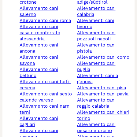
crotone
adige/südtirol
allevamento cani
allevamento cani
salerno
calabria
allevamento cani roma
allevamenti cani
allevamento cani
livorno
casale monferrato
allevamento cani
alessandria
pozzuoli napoli
allevamento cani
allevamento cani
ancona
pistoia
allevamento cani
allevamento cani como
savona
allevamento cani
allevamento cani
puglia
belluno
allevamenti cani a
allevamento cani forlì-
genova
cesena
allevamento cani pisa
allevamento cani sesto
allevamento cani pavia
calende varese
allevamento cani
allevamento cani narni
reggio calabria
terni
allevamento cani chieri
allevamento cani
torino
cagliari
allevamento cani
allevamento cani
pesaro e urbino
ravenna
allevamento cani