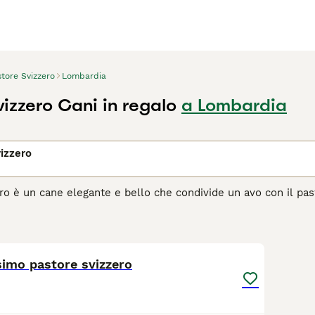
tore Svizzero
Lombardia
izzero Cani in regalo
a Lombardia
izzero
ero è un cane elegante e bello che condivide un avo con il pa
ani affascinanti, spesso chiamati Berger Blanc Suisse, sono no
timi animali domestici per le persone che amano trascorrere 
8
2
agina di consigli sul Pastore Svizzero
per informazioni su ques
simo pastore svizzero