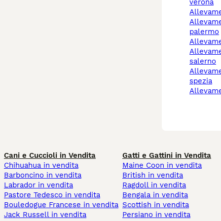
verona
allevam
allevamento cani
palermo
allevam
allevamento cani
salerno
allevamento cani la
spezia
allevam
Cani e Cuccioli in Vendita
Gatti e Gattini in Vendita
Chihuahua in vendita
Maine Coon in vendita
Barboncino in vendita
British in vendita
Labrador in vendita
Ragdoll in vendita
Pastore Tedesco in vendita
Bengala in vendita
Bouledogue Francese in vendita
Scottish in vendita
Jack Russell in vendita
Persiano in vendita