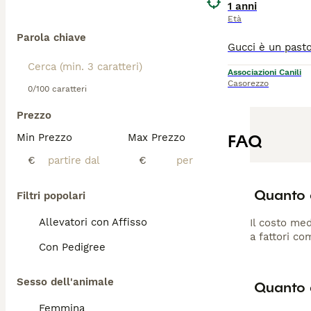
1 anni
Età
Parola chiave
Associazioni Canili
Casorezzo
0/100 caratteri
Prezzo
FAQ
Min Prezzo
Max Prezzo
€
€
Quanto 
Filtri popolari
Allevatori con Affisso
Il costo med
a fattori co
Con Pedigree
Sesso dell'animale
Quanto 
Femmina