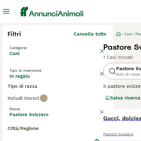
Filtri
Cancella tutto
Cani
Pas
Pastore Sv
Categorie
Cani
1 Cani trovati
Pastore Sv
Tipo di inserzione
Solo di razza
In regalo
Tipo di razza
Il pastore svizz
Italia. Questi c
Salva ricerca
Includi incroci
bambini. Sono ot
Razza
Leggi la
nostra p
Pastore Svizzero
Gucci, dolcis
Città/Regione
Pastore Svizzero