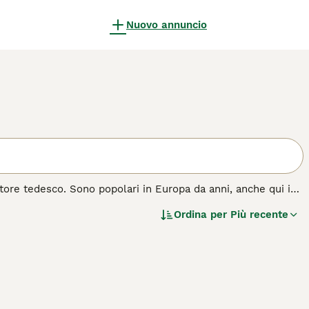
Nuovo annuncio
store tedesco. Sono popolari in Europa da anni, anche qui in
ti per essere equilibrati ed estremamente amichevoli con i
Ordina per
Più recente
molto tempo all'aria aperta con il loro compagno canino.
ta razza di cane.