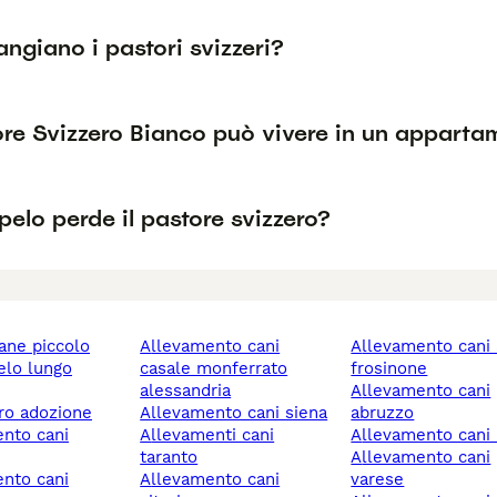
giano i pastori svizzeri?
ore Svizzero Bianco può vivere in un apparta
elo perde il pastore svizzero?
cane piccolo
allevamento cani
allevamento cani alatri
casale monferrato
frosinone
alessandria
allevamento cani
ero adozione
allevamento cani siena
abruzzo
allevamenti cani
allevamento cani 
taranto
allevamento cani
allevamento cani
varese