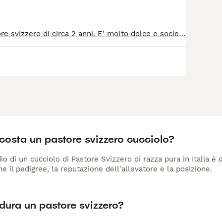
Gucci è un pastore svizzero di circa 2 anni. E' molto dolce e socievole e va d'accordo con i cani e anche con i gatti. Tranquillo e molto socializzato.
costa un pastore svizzero cucciolo?
io di un cucciolo di Pastore Svizzero di razza pura in Italia è
me il pedigree, la reputazione dell'allevatore e la posizione.
dura un pastore svizzero?