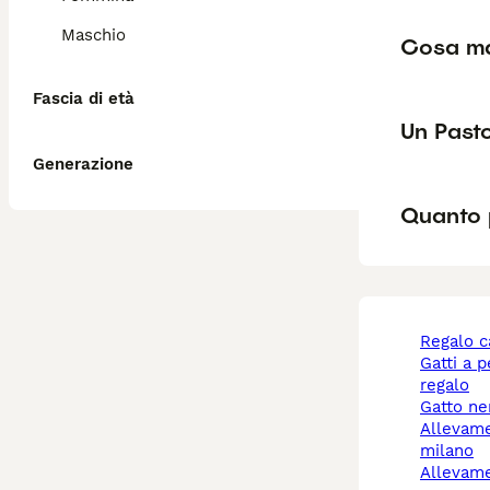
Maschio
Cosa man
Fascia di età
Un Past
Generazione
Quanto p
regalo 
gatti a pelo lungo
regalo
gatto n
allevamento cani
milano
allevamento cani