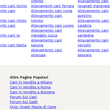
viterbo
allevamento cani
ento cani torino
allevamenti cani ferrara
recanati macerata
allevamento cani roma
allevamento cani
allevamento cani
avellino
ento cani rimini
treviso
allevamento cani reggio
allevamento cani cuneo
calabria
allevamento cani
allevamento cani
viareggio lucca
sardegna
allevamento cani
allevamento cani
ento cani biella
savona
vercelli
allevamento cani
allevamento cani
siracusa
pescara
Altre Pagine Popolari
Cani in Vendita a Milano
Cani in Vendita a Roma
Cani in Vendita a Bologna
Forum Sui Cani
Forum Sui Gatti
Quiz: Quale Razza di Cane