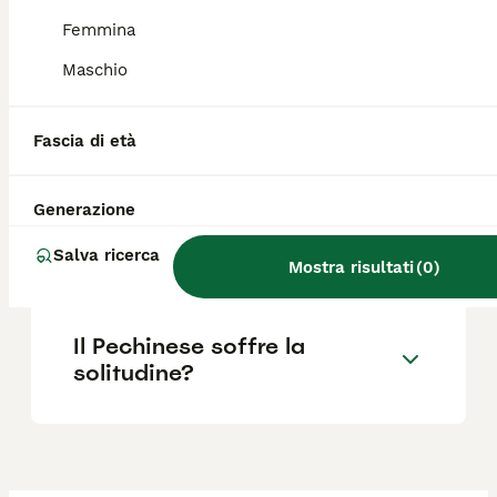
Quanto costa un cucciolo di
Femmina
Pechinese con pedigree?
Maschio
Quanto costa un cane
Fascia di età
Pechinese?
Generazione
Quali sono i pregi e i difetti
Salva ricerca
del cane Pechinese?
Mostra risultati
(
0
)
Il Pechinese soffre la
solitudine?