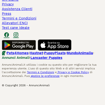
Privacy
Assistenza Clienti
Press
Termini e Condizioni
Allevatori ENCI
Test cane ideale
Pets4Homes
Hastnet
PuppyPlaats
MundoAnimalia
Annunci Animali
Lancaster Puppies
AnnunciAnimali.it utilizza i cookie su questo sito per migliorare la tua
esperienza utente. L'uso di questo sito Web e di altri servizi implica
l'accettazione dei
Termini e Condizioni
e
Privacy e Cookie Policy
di
AnnunciAnimali. Puoi
gestire le preferenze
in ogni momento.
© Copyright
2026
-
AnnunciAnimali