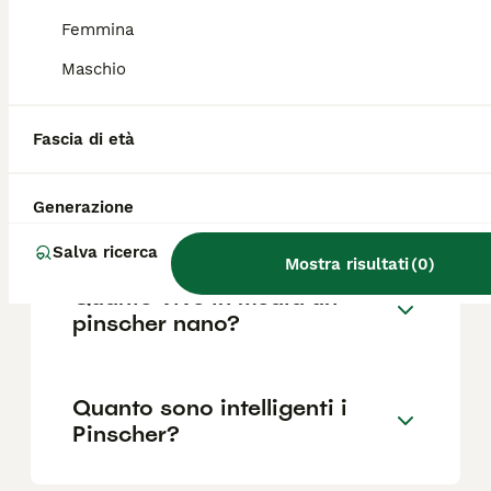
Femmina
Maschio
Quali sono i difetti dei
Pinscher?
Fascia di età
Il Pinscher nano abbaia
Generazione
molto?
Salva ricerca
Mostra risultati
(
0
)
Quanto vive in media un
pinscher nano?
Quanto sono intelligenti i
Pinscher?