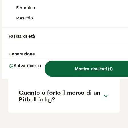
Femmina
Come mai i Pitbull sono così
Maschio
aggressivi?
Fascia di età
Quanto vive un Pitbull?
Generazione
Qual è la migliore razza di
Salva ricerca
Mostra risultati
(
1
)
Pitbull?
Quanto è forte il morso di un
Pitbull in kg?