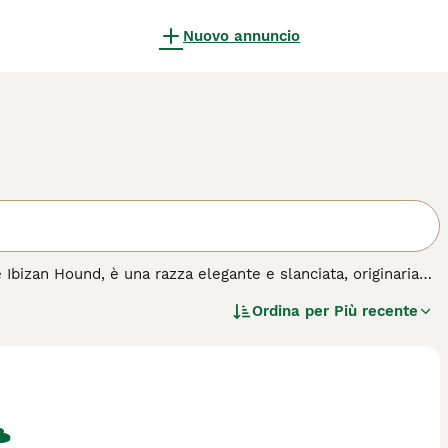
Nuovo annuncio
bizan Hound, è una razza elegante e slanciata, originaria
il manto liscio o ruvido di colore bianco, rosso o una
Ordina per
Più recente
otato per la sua agilità, velocità e intelligenza, il Podenco
lvatici. Nonostante il suo istinto predatorio, è dolce e
 a chi ama uno stile di vita attivo, richiede esercizio
cquisto per questa razza.