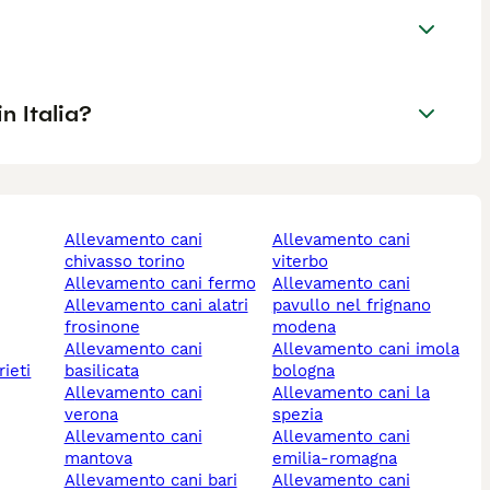
n Italia?
allevamento cani
allevamento cani
chivasso torino
viterbo
allevamento cani fermo
allevamento cani
allevamento cani alatri
pavullo nel frignano
frosinone
modena
allevamento cani
allevamento cani imola
rieti
basilicata
bologna
allevamento cani
allevamento cani la
verona
spezia
allevamento cani
allevamento cani
mantova
emilia-romagna
allevamento cani bari
allevamento cani