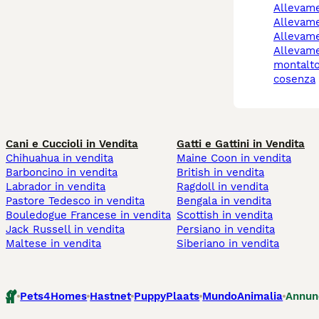
allevam
allevam
allevam
allevamento cani
montalto
cosenza
Cani e Cuccioli in Vendita
Gatti e Gattini in Vendita
Chihuahua in vendita
Maine Coon in vendita
Barboncino in vendita
British in vendita
Labrador in vendita
Ragdoll in vendita
Pastore Tedesco in vendita
Bengala in vendita
Bouledogue Francese in vendita
Scottish in vendita
Jack Russell in vendita
Persiano in vendita
Maltese in vendita
Siberiano in vendita
Pets4Homes
Hastnet
PuppyPlaats
MundoAnimalia
Annun