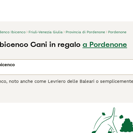
denco Ibicenco
Friuli-Venezia Giulia
Provincia di Pordenone
Pordenone
bicenco Cani in regalo
a Pordenone
bicenco
nco, noto anche come Levriero delle Baleari o semplicemente I
za. Questo cane si distingue per le sue grandi orecchie erette, 
ntrambi, e per il suo aspetto simile a quello di un levriero. N
cellente cacciatore, specialmente abile nel tracciare conigli se
a famiglia, dimostrandosi un compagno leale e riservato. Adatto
 ampi dove esprimere la sua natura energetica.
l Podenco Ibicenco è il cane giusto per te, leggi la guida all'a