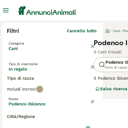
Filtri
Cancella tutto
Cani
Po
Podenco I
Categorie
Cani
0 Cani trovati
Podenco I
Tipo di inserzione
Solo di razza
In regalo
Tipo di razza
Il Podenco Ibice
dell'isola di Ibi
Salva ricerca
Includi incroci
combinazione di e
Ibicenco è un ec
Razza
affettuoso con l
Podenco Ibicenco
regolare e spazi
Città/Regione
Per scoprire se i