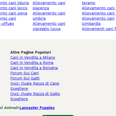
ento cani liguria
allevamento cani
teramo
ento cani lecco
piacenza
allevamento cani
ento cani siena
allevamento cani
allevamento cani 
umbria
allevamento cani
 uffugo
allevamento cani
lombardia
viareggio lucca
allevamenti cani 
Altre Pagine Popolari
Cani in Vendita a Milano
Cani in Vendita a Roma
Cani in Vendita a Bologna
Forum Sui Cani
Forum Sui Gatti
Quiz: Quale Razza di Cane
Scegliere
Quiz: Quale Razza di Gatto
Scegliere
ci Animali
Lancaster Puppies