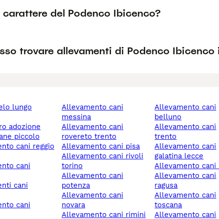
l carattere del Podenco Ibicenco?
so trovare allevamenti di Podenco Ibicenco i
allevamento cani
allevamento cani
messina
belluno
ero adozione
allevamento cani
allevamento cani
cane piccolo
rovereto trento
trento
allevamento cani pisa
allevamento cani
allevamento cani rivoli
galatina lecce
torino
allevamento cani 
allevamento cani
allevamento cani
potenza
ragusa
allevamento cani
allevamento cani
novara
toscana
allevamento cani rimini
allevamento cani