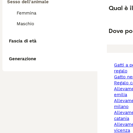
Sesso dell'animale
Qual è i
Femmina
Maschio
Dove pos
Fascia di età
Generazione
gatti a pelo lungo
regalo
gatto n
regalo 
allevamento cani reggio
emilia
allevamento cani
milano
allevamenti cani
catania
allevamento cani
vicenza