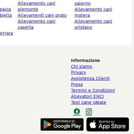
allevamento cani
salerno
 pavia
piemonte
allevamento cani
biella
allevamenti cani prato
matera
allevamento cani
allevamento cani
caserta
oristano
ferrara
Informazione
Chi siamo
Privacy
Assistenza Clienti
Press
Termini e Condizioni
Allevatori ENCI
Test cane ideale