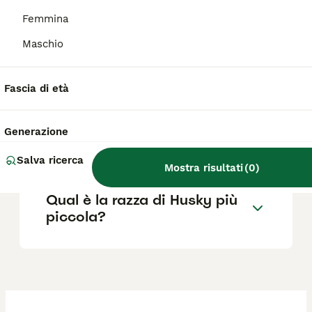
prezzi che possono superare anche questa
Femmina
soglia secondo colore degli occhi e taglia.
Maschio
Quanto cresce un Pomsky?
Fascia di età
Quali sono le caratteristiche
Generazione
del Pomsky?
Salva ricerca
Mostra risultati
(
0
)
Qual è la razza di Husky più
piccola?