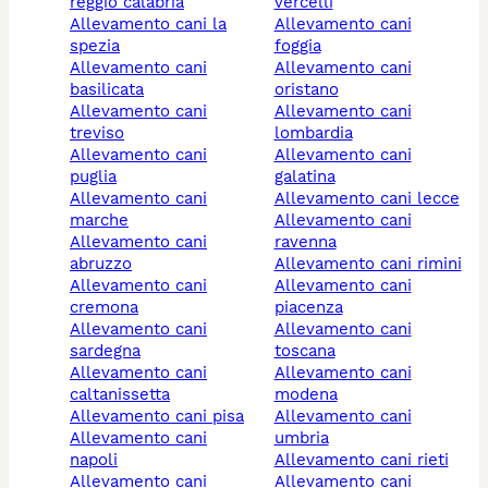
reggio calabria
vercelli
allevamento cani la
allevamento cani
spezia
foggia
allevamento cani
allevamento cani
basilicata
oristano
allevamento cani
allevamento cani
treviso
lombardia
allevamento cani
allevamento cani
puglia
galatina
allevamento cani
allevamento cani lecce
marche
allevamento cani
allevamento cani
ravenna
abruzzo
allevamento cani rimini
allevamento cani
allevamento cani
cremona
piacenza
allevamento cani
allevamento cani
sardegna
toscana
allevamento cani
allevamento cani
caltanissetta
modena
allevamento cani pisa
allevamento cani
allevamento cani
umbria
napoli
allevamento cani rieti
allevamento cani
allevamento cani