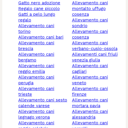
gatto nero adozione
allevamento cani
regalo cane piccolo
montalto uffugo
gatti a pelo lungo
cosenza
regalo
allevamento cani
allevamento cani
sondrio
torino
allevamento cani
allevamento cani bari
cosenza
allevamento cani
allevamento cani
brescia
verbano-cusio-ossola
allevamento cani
allevamenti cani friuli
bergamo
venezia giulia
allevamento cani
allevamento cani
reggio emilia
cagliari
allevamento cani
allevamento cani
perugia
veneto
allevamento cani
allevamento cani
trieste
firenze
allevamento cani sesto
allevamento cani
calende varese
mortara pavia
allevamento cani
allevamento cani
legnago verona
alessandria
allevamento cani
allevamento cani