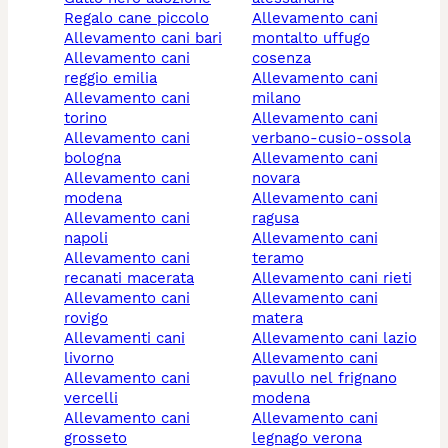
regalo cane piccolo
allevamento cani
allevamento cani bari
montalto uffugo
allevamento cani
cosenza
reggio emilia
allevamento cani
allevamento cani
milano
torino
allevamento cani
allevamento cani
verbano-cusio-ossola
bologna
allevamento cani
allevamento cani
novara
modena
allevamento cani
allevamento cani
ragusa
napoli
allevamento cani
allevamento cani
teramo
recanati macerata
allevamento cani rieti
allevamento cani
allevamento cani
rovigo
matera
allevamenti cani
allevamento cani lazio
livorno
allevamento cani
allevamento cani
pavullo nel frignano
vercelli
modena
allevamento cani
allevamento cani
grosseto
legnago verona