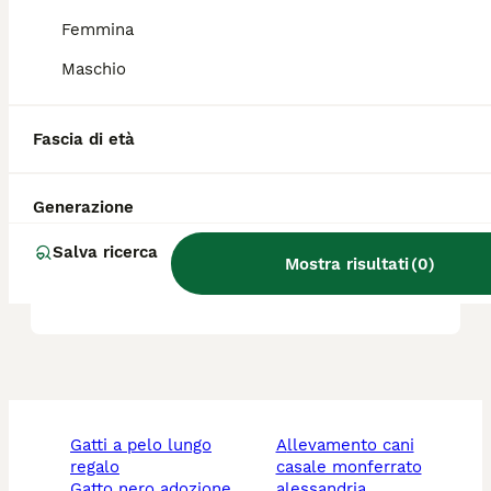
Femmina
È più forte il Presa Canario o
il cane corso?
Maschio
Fascia di età
Qual è la forza del morso del
Presa Canario?
Generazione
Salva ricerca
Qual è il carattere del Presa
Mostra risultati
(
0
)
Canario?
gatti a pelo lungo
allevamento cani
regalo
casale monferrato
gatto nero adozione
alessandria