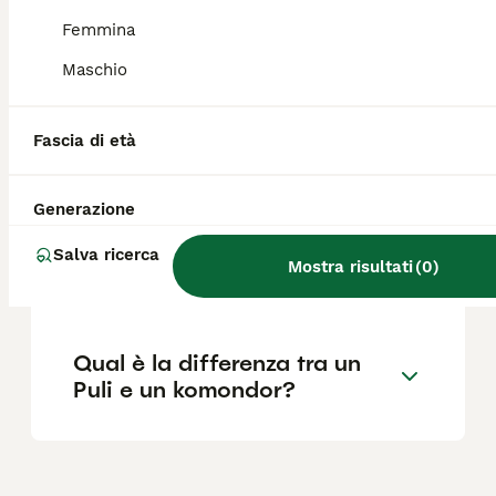
Femmina
Qual è il temperamento del
Maschio
Puli?
Fascia di età
Cosa significa Puli?
Generazione
Quali sono le caratteristiche
Salva ricerca
Mostra risultati
(
0
)
del cane Puli?
Qual è la differenza tra un
Puli e un komondor?