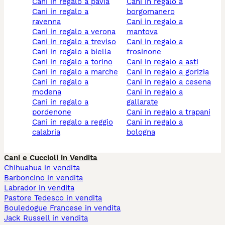
cani in regalo a pavia
cani in regalo a
cani in regalo a
borgomanero
ravenna
cani in regalo a
cani in regalo a verona
mantova
cani in regalo a treviso
cani in regalo a
cani in regalo a biella
frosinone
cani in regalo a torino
cani in regalo a asti
cani in regalo a marche
cani in regalo a gorizia
cani in regalo a
cani in regalo a cesena
modena
cani in regalo a
cani in regalo a
gallarate
pordenone
cani in regalo a trapani
cani in regalo a reggio
cani in regalo a
calabria
bologna
Cani e Cuccioli in Vendita
Chihuahua in vendita
Barboncino in vendita
Labrador in vendita
Pastore Tedesco in vendita
Bouledogue Francese in vendita
Jack Russell in vendita