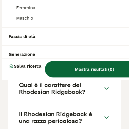
base a fattori come il pedigree, la
reputazione dell'allevatore e la posizione.
Femmina
Maschio
Il Rhodesian Ridgeback è un
cane aggressivo?
Fascia di età
Generazione
Come scegliere un cucciolo
di rhodesian?
Salva ricerca
Mostra risultati
(
0
)
Qual è il carattere del
Rhodesian Ridgeback?
Il Rhodesian Ridgeback è
una razza pericolosa?