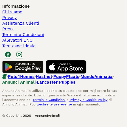
Informazione
Chi siamo
Privacy
Assistenza Clienti
Press
Termini e Condizioni
Allevatori ENCI
Test cane ideale
Pets4Homes
Hastnet
PuppyPlaats
MundoAnimalia
Annunci Animali
Lancaster Puppies
AnnunciAnimali.it utilizza i cookie su questo sito per migliorare la tua
esperienza utente. L'uso di questo sito Web e di altri servizi implica
l'accettazione dei
Termini e Condizioni
e
Privacy e Cookie Policy
di
AnnunciAnimali. Puoi
gestire le preferenze
in ogni momento.
© Copyright
2026
-
AnnunciAnimali