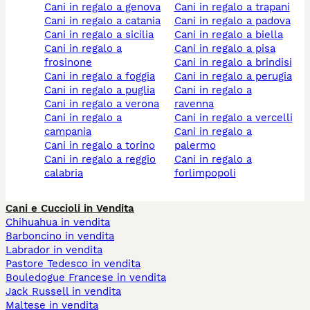
cani in regalo a genova
cani in regalo a trapani
cani in regalo a catania
cani in regalo a padova
cani in regalo a sicilia
cani in regalo a biella
cani in regalo a
cani in regalo a pisa
frosinone
cani in regalo a brindisi
cani in regalo a foggia
cani in regalo a perugia
cani in regalo a puglia
cani in regalo a
cani in regalo a verona
ravenna
cani in regalo a
cani in regalo a vercelli
campania
cani in regalo a
cani in regalo a torino
palermo
cani in regalo a reggio
cani in regalo a
calabria
forlimpopoli
Cani e Cuccioli in Vendita
Chihuahua in vendita
Barboncino in vendita
Labrador in vendita
Pastore Tedesco in vendita
Bouledogue Francese in vendita
Jack Russell in vendita
Maltese in vendita