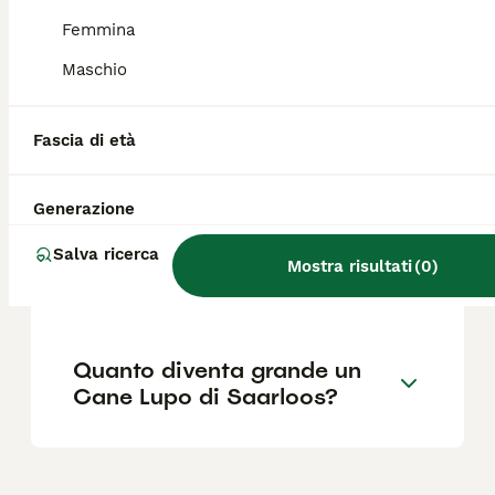
Cecoslovacco è più alta, nel Saarloos più
bassa. Anche la forma che assume la coda
Femmina
durante il movimento è diversa tra le due
razze.
Maschio
Fascia di età
Quanto costa un cane
Saarloos?
Generazione
Qual è il carattere del Cane
Salva ricerca
Mostra risultati
(
0
)
Lupo di Saarloos?
Quanto diventa grande un
Cane Lupo di Saarloos?