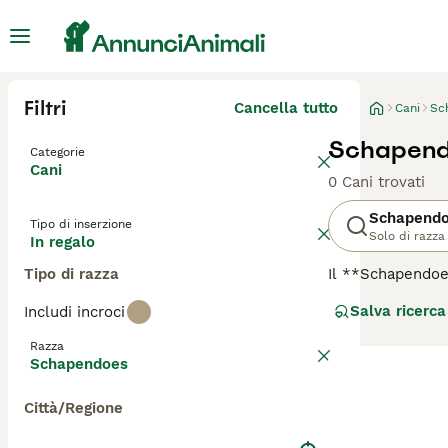
Filtri
Cancella tutto
Cani
Sc
Schapendo
Categorie
Cani
0 Cani trovati
Schapend
Tipo di inserzione
Solo di razza
In regalo
Tipo di razza
Il **Schapendoe
originaria dei P
Salva ricerca
Includi incroci
folto e leggerme
affettuoso, ma 
Razza
ideale per famigl
Schapendoes
sedentari. Tra l
interesse sia ne
Città/Regione
soprattutto dura
compagno eccell