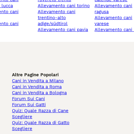
o lucca
allevamento cani torino
allevamento cani
allevamento cani
ragusa
trentino-alto
allevamento cani
adige/südtirol
varese
allevamento cani pavia
allevamento cani
Altre Pagine Popolari
Cani in Vendita a Milano
Cani in Vendita a Roma
Cani in Vendita a Bologna
Forum Sui Cani
Forum Sui Gatti
Quiz: Quale Razza di Cane
Scegliere
Quiz: Quale Razza di Gatto
Scegliere