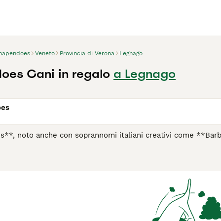
hapendoes
Veneto
Provincia di Verona
Legnago
es Cani in regalo
a Legnago
oes
s**, noto anche con soprannomi italiani creativi come **Bar
aesi Bassi. Nato come cane da pastore per il gregge, questo can
nte ondulato, che gli conferisce un aspetto simile a un "mocio
può mostrare un lato indipendente e testardo, richiedendo u
ie attive o proprietari esperti che dispongono di spazi ampi, p
e parole chiave più ricercate in Italia vi sono "schapendoes"
lla razza che nell'acquisto dei cuccioli. Questo cane richiede 
nte la muta, per mantenere il suo mantello in salute e preven
ente per chi può offrire tempo e attenzione adeguati.