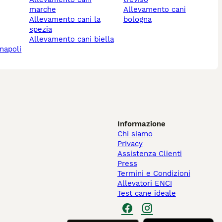
marche
allevamento cani
allevamento cani la
bologna
spezia
allevamento cani biella
 napoli
Informazione
Chi siamo
Privacy
Assistenza Clienti
Press
Termini e Condizioni
Allevatori ENCI
Test cane ideale