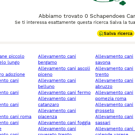
Abbiamo trovato 0 Schapendoes Cani
Se ti interessa esattamente questa ricerca Salva la tua r
Salva ricerca
cane piccolo
allevamento cani
allevamento cani
bergamo
savona
allevamento cani ascoli
allevamento cani
ero adozione
piceno
trento
allevamento cani
allevamento cani
belluno
abruzzo
allevamento cani fermo
allevamento cani
allevamento cani
pomezia roma
catanzaro
allevamento cani
allevamento cani
grosseto
ento cani roma
piacenza
allevamento cani
allevamento cani foggia
sassari
e
allevamento cani
allevamento cani sesto
rovereto trento
calende varese