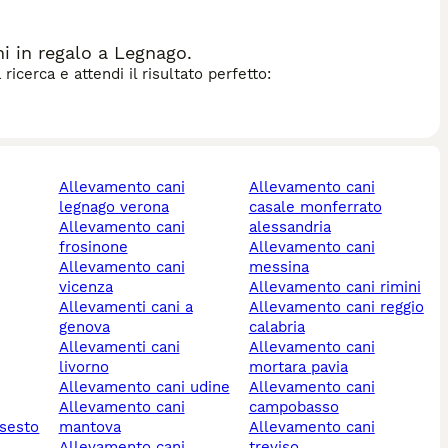
 in regalo a Legnago.
icerca e attendi il risultato perfetto:
allevamento cani
allevamento cani
legnago verona
casale monferrato
allevamento cani
alessandria
frosinone
allevamento cani
allevamento cani
messina
vicenza
allevamento cani rimini
allevamenti cani a
allevamento cani reggio
genova
calabria
allevamenti cani
allevamento cani
livorno
mortara pavia
allevamento cani udine
allevamento cani
allevamento cani
campobasso
mantova
allevamento cani
allevamento cani
treviso