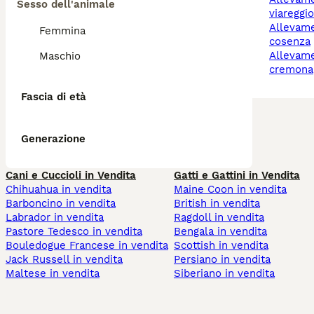
Sesso dell'animale
viareggi
allevamento cani
Femmina
cosenza
allevamento cani
Maschio
cremona
Fascia di età
Generazione
Cani e Cuccioli in Vendita
Gatti e Gattini in Vendita
Chihuahua in vendita
Maine Coon in vendita
Barboncino in vendita
British in vendita
Labrador in vendita
Ragdoll in vendita
Pastore Tedesco in vendita
Bengala in vendita
Bouledogue Francese in vendita
Scottish in vendita
Jack Russell in vendita
Persiano in vendita
Maltese in vendita
Siberiano in vendita