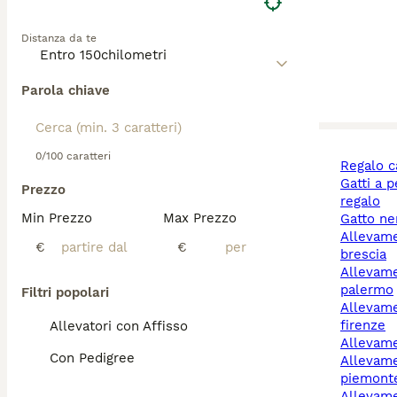
Distanza da te
Parola chiave
0/100 caratteri
regalo 
gatti a pelo lungo
Prezzo
regalo
Min Prezzo
Max Prezzo
gatto n
allevamento cani
€
€
brescia
allevamento cani
palermo
Filtri popolari
allevamento cani
firenze
Allevatori con Affisso
allevam
Con Pedigree
allevamento cani
piemont
allevamento cani