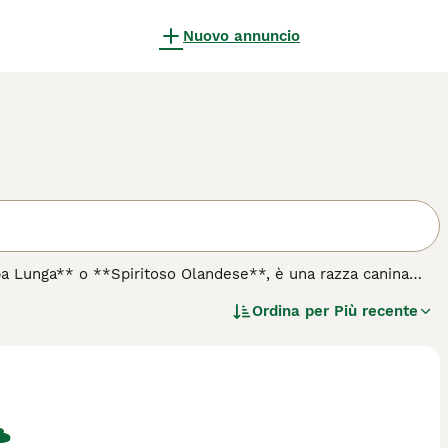
Nuovo annuncio
ba Lunga** o **Spiritoso Olandese**, è una razza canina
e di taglia media si distingue per il suo mantello lungo,
Ordina per
Più recente
 ambulante". Il suo carattere è vivace, intelligente e
n addestramento paziente e costante. Il **Schapendoes** è
oiché non è adatto alla vita in appartamento o a stili di vita
, "schapendoes prezzo" e "schapendoes puppy", segnalando
esercizio intenso quotidiano e cura regolare del pelo,
ire nodi. La sua natura giocosa e fedele lo rende un