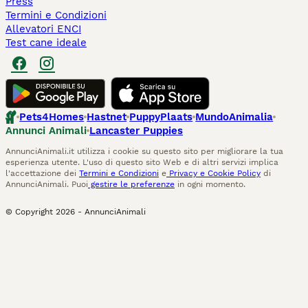
Press
Termini e Condizioni
Allevatori ENCI
Test cane ideale
Pets4Homes
Hastnet
PuppyPlaats
MundoAnimalia
Annunci Animali
Lancaster Puppies
AnnunciAnimali.it utilizza i cookie su questo sito per migliorare la tua
esperienza utente. L'uso di questo sito Web e di altri servizi implica
l'accettazione dei
Termini e Condizioni
e
Privacy e Cookie Policy
di
AnnunciAnimali. Puoi
gestire le preferenze
in ogni momento.
© Copyright
2026
-
AnnunciAnimali