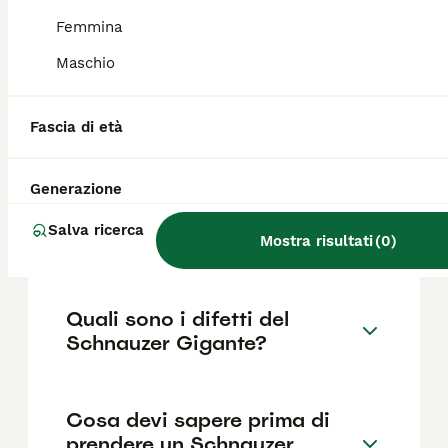
,anche se i prezzi possono variare in base a
fattori come il pedigree, la reputazione
Femmina
dell'allevatore e la posizione.
Maschio
Quanto dura la vita di un
Fascia di età
Schnauzer Gigante?
Generazione
Qual è il carattere del
Salva ricerca
Schnauzer Gigante?
Mostra risultati
(
0
)
Quali sono i difetti del
Schnauzer Gigante?
Cosa devi sapere prima di
prendere un Schnauzer