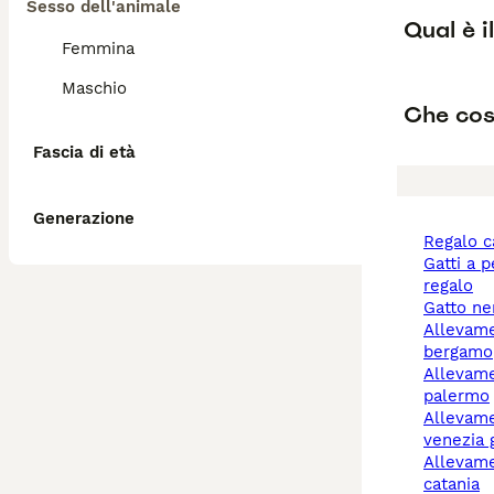
Sesso dell'animale
Qual è i
Femmina
Maschio
Che cos'
Fascia di età
Generazione
regalo 
gatti a pelo lungo
regalo
gatto n
allevamento cani
bergamo
allevamento cani
palermo
allevamenti cani friuli
venezia g
allevamenti cani
catania