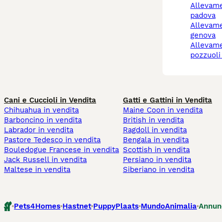
allevamento cani
padova
allevamenti cani a
genova
allevamento cani
pozzuoli
Cani e Cuccioli in Vendita
Gatti e Gattini in Vendita
Chihuahua in vendita
Maine Coon in vendita
Barboncino in vendita
British in vendita
Labrador in vendita
Ragdoll in vendita
Pastore Tedesco in vendita
Bengala in vendita
Bouledogue Francese in vendita
Scottish in vendita
Jack Russell in vendita
Persiano in vendita
Maltese in vendita
Siberiano in vendita
Pets4Homes
Hastnet
PuppyPlaats
MundoAnimalia
Annun