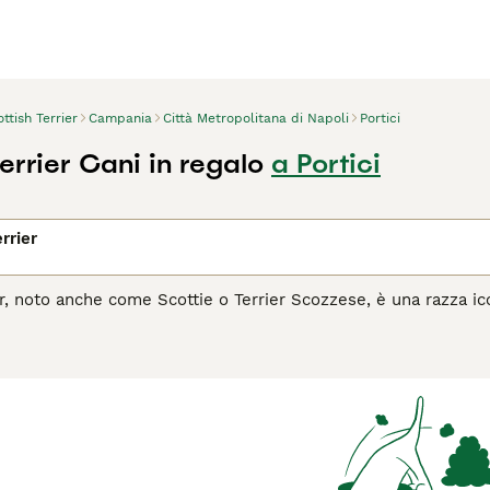
ttish Terrier
Campania
Città Metropolitana di Napoli
Portici
errier Cani in regalo
a Portici
rrier
ier, noto anche come Scottie o Terrier Scozzese, è una razza ic
vido. Originario della Scozia, questo piccolo ma coraggioso te
 Nonostante le dimensioni compatte, il Scottie è un cane da gu
lligente, leale e, sebbene possa essere riservato con gli estran
atura per mantenere il suo aspetto caratteristico e si adatta b
r chi cerca un compagno dal forte carattere e dall'aspetto disti
l Scottish Terrier è il cane giusto per te, leggi la guida all'ac