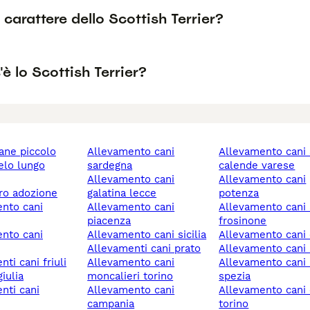
l carattere dello Scottish Terrier?
è lo Scottish Terrier?
cane piccolo
allevamento cani
allevamento cani sesto
sardegna
calende varese
allevamento cani
allevamento cani
ero adozione
galatina lecce
potenza
allevamento cani
allevamento cani alatri
piacenza
frosinone
allevamento cani sicilia
allevamento cani
allevamenti cani prato
allevamento cani
allevamento cani
allevamento cani la
iulia
moncalieri torino
spezia
allevamento cani
allevamento cani chieri
campania
torino