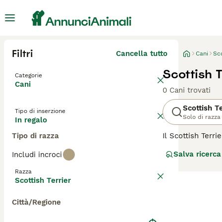
Filtri
Cancella tutto
Cani
Sco
Scottish T
Categorie
Cani
0 Cani trovati
Scottish Te
Tipo di inserzione
Solo di razza
In regalo
Tipo di razza
Il Scottish Terr
manto denso e ru
Salva ricerca
Includi incroci
carattere fiero.
famiglia. È inte
Razza
regolare toelett
Scottish Terrier
fisica. Ideale pe
Città/Regione
Per scoprire se i