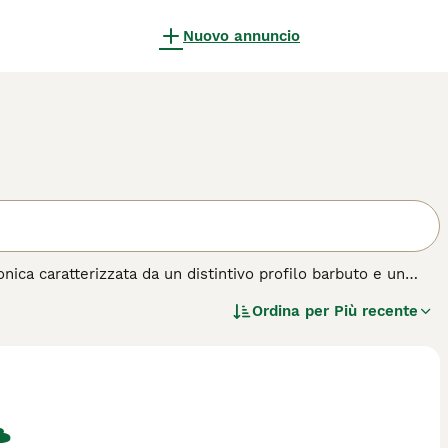
Nuovo annuncio
onica caratterizzata da un distintivo profilo barbuto e un
rrier è celebre per la sua personalità indipendente e il suo
Ordina per
Più recente
ardia eccellente, sempre all'erta e protettivo verso la sua
ei, dimostra grande affetto verso i suoi cari. Richiede
ene alla vita in appartamento, purché riceva adeguata attività
ntivo.
quisto per questa razza.