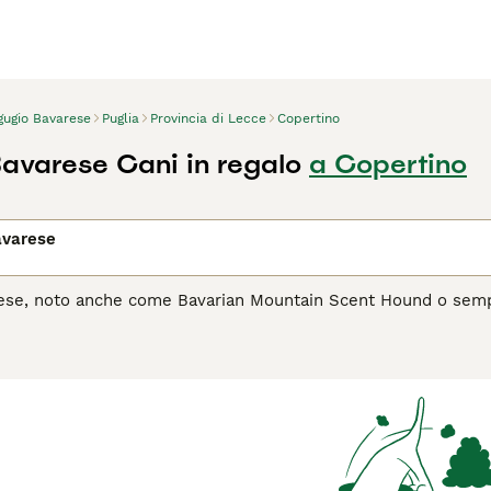
gugio Bavarese
Puglia
Provincia di Lecce
Copertino
avarese Cani in regalo
a Copertino
avarese
rese, noto anche come Bavarian Mountain Scent Hound o semp
la ricerca del selvatico ferito, originaria della Germania. Que
olore fulvo o rosso con possibili macchie bianche, e per la su
l suo olfatto eccezionale, la sua determinazione e la capacità d
 mostra un temperamento calmo e affettuoso con la famiglia, 
 regolare e spazi aperti dove poter esprimere le sue doti natura
l Segugio Bavarese è il cane giusto per te, leggi la guida all'