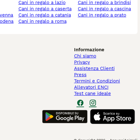
cani in regalo a lazio
cani in regalo a brindisi
cani in regalo a caserta
cani in regalo a cascina
ravenna
cani in regalo a catania
cani in regalo a prato
 modena
cani in regalo a roma
Informazione
Chi siamo
Privacy
Assistenza Clienti
Press
Termini e Condizioni
Allevatori ENCI
Test cane ideale