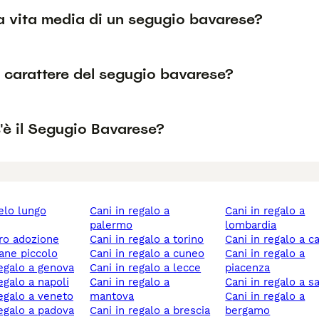
a vita media di un segugio bavarese?
l carattere del segugio bavarese?
'è il Segugio Bavarese?
cani in regalo a
cani in regalo a
palermo
lombardia
ero adozione
cani in regalo a torino
cani in regalo a c
cane piccolo
cani in regalo a cuneo
cani in regalo a
 regalo a genova
cani in regalo a lecce
piacenza
regalo a napoli
cani in regalo a
cani in regalo a s
 regalo a veneto
mantova
cani in regalo a
 regalo a padova
cani in regalo a brescia
bergamo