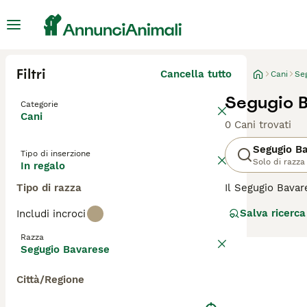
Filtri
Cancella tutto
Cani
Se
Segugio B
Categorie
Cani
0 Cani trovati
Segugio B
Tipo di inserzione
Solo di razza
In regalo
Tipo di razza
Il Segugio Bava
specializzata nel
Salva ricerca
Includi incroci
tipicamente di c
apprezzato per i
Razza
cane da lavoro,
Segugio Bavarese
esercizio fisico
Città/Regione
Per scoprire se i