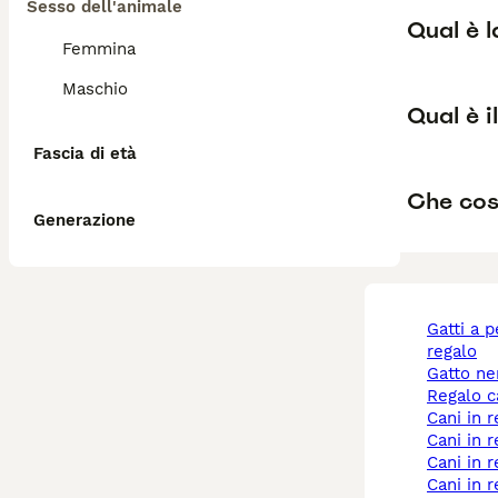
Sesso dell'animale
Qual è l
Femmina
Maschio
Qual è i
Fascia di età
Che cos
Generazione
gatti a pelo lungo
regalo
gatto n
regalo 
cani in
cani in 
cani in
cani in