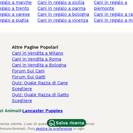
 regalo a marche
cani in regalo a sicilia
cani in regalo a
regalo a trento
cani in regalo a parma
piemonte
regalo a varese
cani in regalo a bologna
cani in regalo a 
regalo a puglia
cani in regalo a vicenza
cani in regalo a
Altre Pagine Popolari
Cani in Vendita a Milano
Cani in Vendita a Roma
Cani in Vendita a Bologna
Forum Sui Cani
Forum Sui Gatti
Quiz: Quale Razza di Cane
Scegliere
Quiz: Quale Razza di Gatto
Scegliere
ci Animali
Lancaster Puppies
Salva ricerca
ienza utente. L'uso di questo sito Web e di altri servizi
AnnunciAnimali. Puoi
gestire le preferenze
in ogni