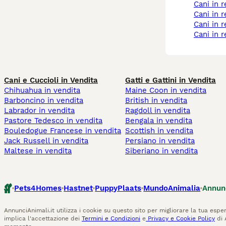
cani in
cani in 
cani in 
cani in 
Cani e Cuccioli in Vendita
Gatti e Gattini in Vendita
Chihuahua in vendita
Maine Coon in vendita
Barboncino in vendita
British in vendita
Labrador in vendita
Ragdoll in vendita
Pastore Tedesco in vendita
Bengala in vendita
Bouledogue Francese in vendita
Scottish in vendita
Jack Russell in vendita
Persiano in vendita
Maltese in vendita
Siberiano in vendita
Pets4Homes
Hastnet
PuppyPlaats
MundoAnimalia
Annun
AnnunciAnimali.it utilizza i cookie su questo sito per migliorare la tua esper
implica l'accettazione dei
Termini e Condizioni
e
Privacy e Cookie Policy
di 