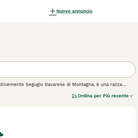
Nuovo annuncio
licemente Segugio Bavarese di Montagna, è una razza
sto cane si distingue per il suo manto corto e lucido,
Ordina per
Più recente
a espressione attenta e intelligente. Il Segugio Bavarese è
i lavorare in terreni difficili. Nonostante sia un eccellente
dimostrandosi un compagno leale e protettivo. Richiede
li.
acquisto per questa razza.