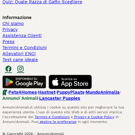
Quiz: Quale Razza di Gatto Scegliere
Informazione
Chi siamo
Privacy
Assistenza Clienti
Press
Termini e Condizioni
Allevatori ENCI
Test cane ideale
Pets4Homes
Hastnet
PuppyPlaats
MundoAnimalia
Annunci Animali
Lancaster Puppies
AnnunciAnimali.it utilizza i cookie su questo sito per migliorare la tua
esperienza utente. L'uso di questo sito Web e di altri servizi implica
l'accettazione dei
Termini e Condizioni
e
Privacy e Cookie Policy
di
AnnunciAnimali. Puoi
gestire le preferenze
in ogni momento.
© Copyright
2026
-
AnnunciAnimali