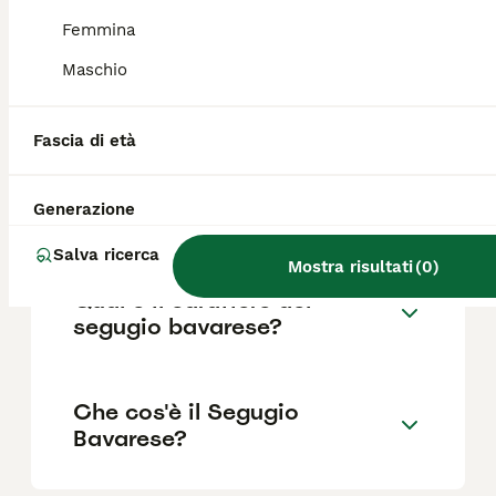
Femmina
Maschio
Quanto costa un Segugio
Bavarese di montagna?
Fascia di età
Qual è la vita media di un
Generazione
segugio bavarese?
Salva ricerca
Mostra risultati
(
0
)
Qual è il carattere del
segugio bavarese?
Che cos'è il Segugio
Bavarese?