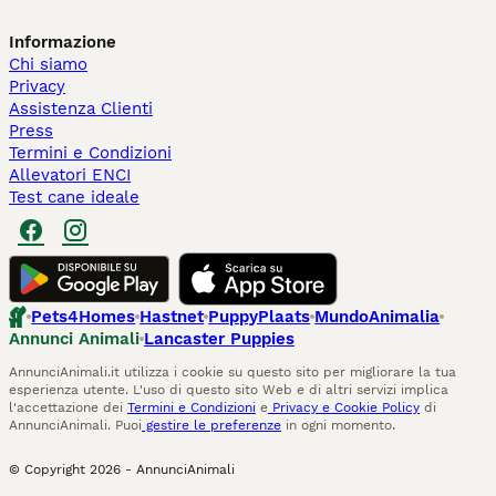
Informazione
Chi siamo
Privacy
Assistenza Clienti
Press
Termini e Condizioni
Allevatori ENCI
Test cane ideale
Pets4Homes
Hastnet
PuppyPlaats
MundoAnimalia
Annunci Animali
Lancaster Puppies
AnnunciAnimali.it utilizza i cookie su questo sito per migliorare la tua
esperienza utente. L'uso di questo sito Web e di altri servizi implica
l'accettazione dei
Termini e Condizioni
e
Privacy e Cookie Policy
di
AnnunciAnimali. Puoi
gestire le preferenze
in ogni momento.
© Copyright
2026
-
AnnunciAnimali