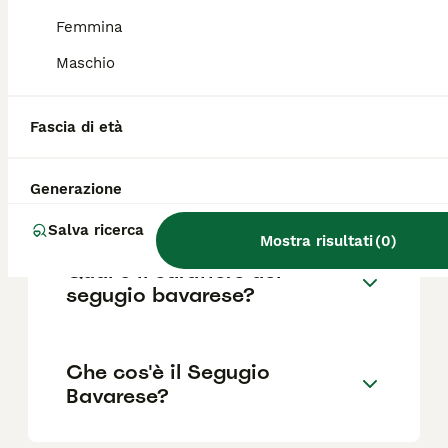
Femmina
Maschio
Quanto costa un Segugio
Bavarese di montagna?
Fascia di età
Qual è la vita media di un
Generazione
segugio bavarese?
Salva ricerca
Mostra risultati
(
0
)
Qual è il carattere del
segugio bavarese?
Che cos'è il Segugio
Bavarese?