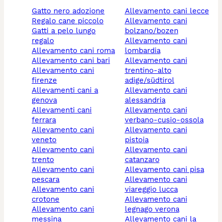
gatto nero adozione
allevamento cani lecce
regalo cane piccolo
allevamento cani
gatti a pelo lungo
bolzano/bozen
regalo
allevamento cani
allevamento cani roma
lombardia
allevamento cani bari
allevamento cani
allevamento cani
trentino-alto
firenze
adige/südtirol
allevamenti cani a
allevamento cani
genova
alessandria
allevamenti cani
allevamento cani
ferrara
verbano-cusio-ossola
allevamento cani
allevamento cani
veneto
pistoia
allevamento cani
allevamento cani
trento
catanzaro
allevamento cani
allevamento cani pisa
pescara
allevamento cani
allevamento cani
viareggio lucca
crotone
allevamento cani
allevamento cani
legnago verona
messina
allevamento cani la