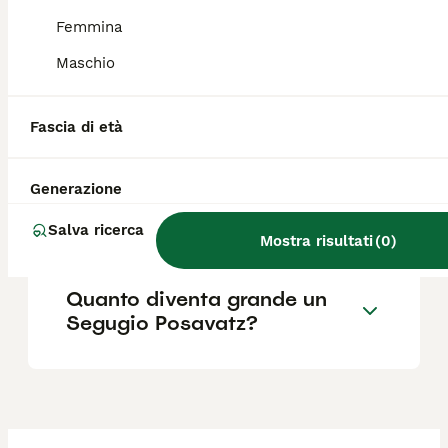
pedigree.
Femmina
Maschio
Quali sono le caratteristiche
del cane da cinghiale
Posavatz?
Fascia di età
Generazione
Qual è il carattere del
segugio Posavatz?
Salva ricerca
Mostra risultati
(
0
)
Quanto diventa grande un
Segugio Posavatz?