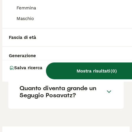
pedigree.
Femmina
Maschio
Quali sono le caratteristiche
del cane da cinghiale
Posavatz?
Fascia di età
Generazione
Qual è il carattere del
segugio Posavatz?
Salva ricerca
Mostra risultati
(
0
)
Quanto diventa grande un
Segugio Posavatz?