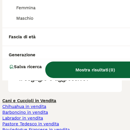
Femmina
Maschio
Qual è il carattere del
segugio serbo?
Fascia di età
Qual è la migliore razza di
Generazione
cane segugio?
Salva ricerca
Mostra risultati
(
0
)
Il segugio è aggressivo?
Cani e Cuccioli in Vendita
Chihuahua in vendita
Barboncino in vendita
Labrador in vendita
Pastore Tedesco in vendita
Bouledogue Francese in vendita