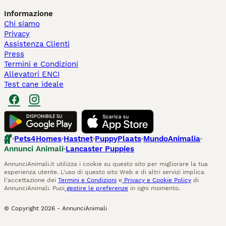
Informazione
Chi siamo
Privacy
Assistenza Clienti
Press
Termini e Condizioni
Allevatori ENCI
Test cane ideale
Pets4Homes
Hastnet
PuppyPlaats
MundoAnimalia
Annunci Animali
Lancaster Puppies
AnnunciAnimali.it utilizza i cookie su questo sito per migliorare la tua
esperienza utente. L'uso di questo sito Web e di altri servizi implica
l'accettazione dei
Termini e Condizioni
e
Privacy e Cookie Policy
di
AnnunciAnimali. Puoi
gestire le preferenze
in ogni momento.
© Copyright
2026
-
AnnunciAnimali