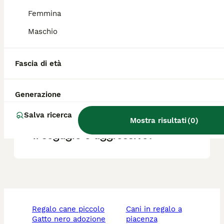
Femmina
Maschio
Qual è il carattere del
segugio serbo?
Fascia di età
Qual è la migliore razza di
Generazione
cane segugio?
Salva ricerca
Mostra risultati
(
0
)
Il segugio è aggressivo?
regalo cane piccolo
cani in regalo a
gatto nero adozione
piacenza