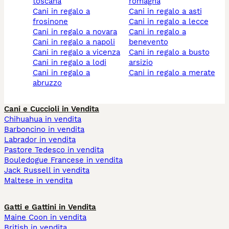
toscana
romagna
cani in regalo a
cani in regalo a asti
frosinone
cani in regalo a lecce
cani in regalo a novara
cani in regalo a
cani in regalo a napoli
benevento
cani in regalo a vicenza
cani in regalo a busto
cani in regalo a lodi
arsizio
cani in regalo a
cani in regalo a merate
abruzzo
Cani e Cuccioli in Vendita
Chihuahua in vendita
Barboncino in vendita
Labrador in vendita
Pastore Tedesco in vendita
Bouledogue Francese in vendita
Jack Russell in vendita
Maltese in vendita
Gatti e Gattini in Vendita
Maine Coon in vendita
British in vendita