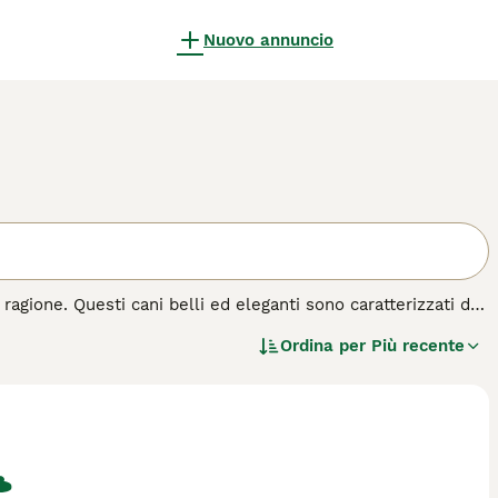
Nuovo annuncio
ragione. Questi cani belli ed eleganti sono caratterizzati da
etari alle prime armi e le persone con famiglie. Il setter
Ordina per
Più recente
e e intelligente che lo distingue dalla folla. In breve, i
famiglia.
 razza di cane.