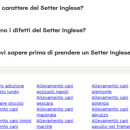
l carattere del Setter Inglese?
no i difetti del Setter Inglese?
i sapere prima di prendere un Setter Ingles
ero adozione
allevamento cani
allevamento cani
pozzuoli napoli
piemonte
allevamento cani
allevamento cani
cane piccolo
pescara
potenza
allevamento cani
allevamento cani
macerata
abruzzo
ento cani rimini
allevamento cani
allevamento cani
marche
pavullo nel frigna