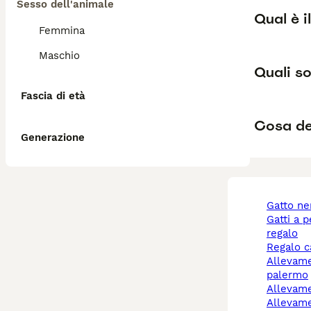
Sesso dell'animale
Qual è i
Femmina
Maschio
Quali so
Fascia di età
Cosa dev
Generazione
gatto n
gatti a pelo lungo
regalo
regalo 
allevamento cani
palermo
allevam
allevamento cani