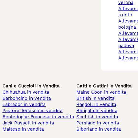
verona
allevamento cani
trento
allevamento cani
bologna
allevam
allevamento cani
padova
allevam
allevam
Cani e Cuccioli in Vendita
Gatti e Gattini in Vendita
Chihuahua in vendita
Maine Coon in vendita
Barboncino in vendita
British in vendita
Labrador in vendita
Ragdoll in vendita
Pastore Tedesco in vendita
Bengala in vendita
Bouledogue Francese in vendita
Scottish in vendita
Jack Russell in vendita
Persiano in vendita
Maltese in vendita
Siberiano in vendita