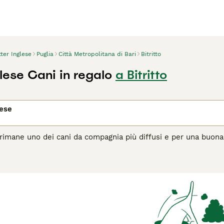
ter Inglese
Puglia
Città Metropolitana di Bari
Bitritto
lese Cani in regalo
a Bitritto
lese
e rimane uno dei cani da compagnia più diffusi e per una buona 
vole, gentile e tranquilla e sono la scelta ideale per i propri
uto per il suo bell'aspetto ma è la sua natura amichevole, dolc
ono facili da addestrare e diventeranno membri preziosi di una 
agina di consigli sul Setter Inglese
per informazioni su questa