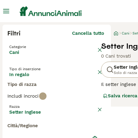
Filtri
Cancella tutto
Cani
Set
Setter Ing
Categorie
Cani
0 Cani trovati
Setter Ing
Tipo di inserzione
Solo di razza
In regalo
Tipo di razza
Il setter ingles
una natura amiche
Salva ricerca
Includi incroci
inglese è conosci
setter inglesi s
Razza
Setter Inglese
Leggi la
nostra p
Città/Regione